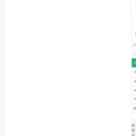
1
2
3
4
@
权
益