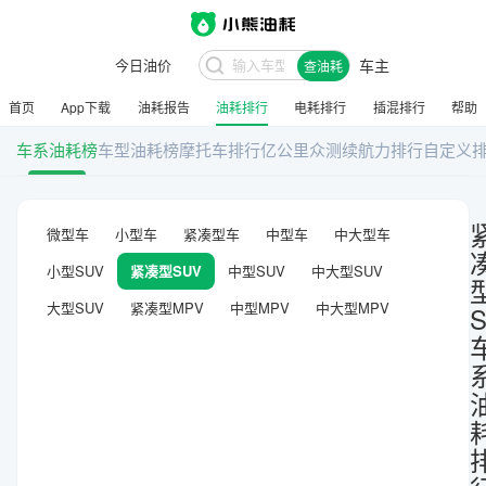
今日油价
车主
查油耗
首页
App下载
油耗报告
油耗排行
电耗排行
插混排行
帮助
车系油耗榜
车型油耗榜
摩托车排行
亿公里众测
续航力排行
自定义
微型车
小型车
紧凑型车
中型车
中大型车
小型SUV
紧凑型SUV
中型SUV
中大型SUV
大型SUV
紧凑型MPV
中型MPV
中大型MPV