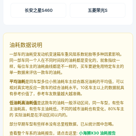
长安之星S460
五菱荣光S
油耗数据说明
一部车的油耗受发动机变速箱车重风阻系数轮胎等多种因素影响。
同一部车同一个人在不同时间段的油耗都是变化的，就象指纹一
样，每位车主的油耗曲线都是不一样的，买车要避免用特定车主的
单一数据来评估一款车的油耗。
平均油耗
是同车型多位小熊油耗车主综合路况油耗的平均值，可以
相对真实地反应一款车的综合油耗水平。10名车主以上的数据就具
有参考价值了，参考车友数量越大越准确。
低油耗高油耗值
是这款车的油耗一般浮动区间，同一车型，有些车
主油耗高，有些车主油耗低，不同的城市油耗也有变化，80%车主
的 实际油耗是在浮动区间以内的。
部分早期车型有些样本没有总里程数据，已从统计图中忽略。
查看整个车系的油耗报告，请点击这里:
小海狮X30 油耗报告