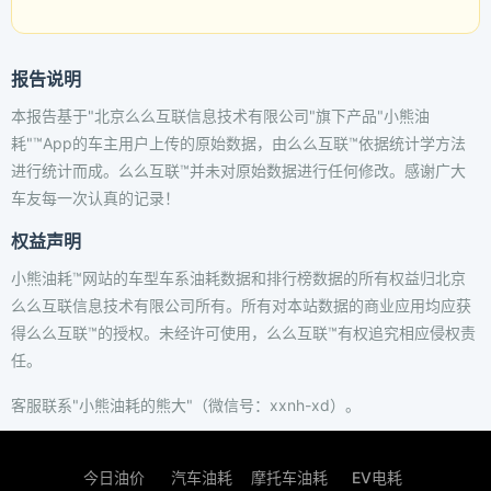
报告说明
本报告基于"北京么么互联信息技术有限公司"旗下产品"小熊油
耗"™App的车主用户上传的原始数据，由么么互联™依据统计学方法
进行统计而成。么么互联™并未对原始数据进行任何修改。感谢广大
车友每一次认真的记录！
权益声明
小熊油耗™网站的车型车系油耗数据和排行榜数据的所有权益归北京
么么互联信息技术有限公司所有。所有对本站数据的商业应用均应获
得么么互联™的授权。未经许可使用，么么互联™有权追究相应侵权责
任。
客服联系"小熊油耗的熊大"（微信号：xxnh-xd）。
今日油价
汽车油耗
摩托车油耗
EV电耗