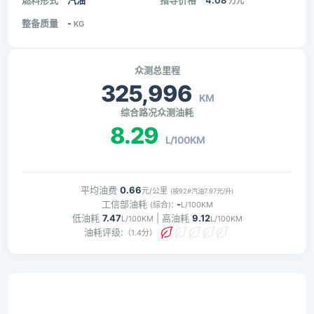
燃料形式
汽油
指导价格
4.08
万元
整备质量
-
KG
众测总里程
325,996
KM
综合路况众测油耗
8.29
L/100KM
平均油费
0.66
元/公里
(按92#汽油7.97元/升)
工信部油耗
:
-
(综合)
L/100KM
低油耗
7.47
| 高油耗
9.12
L/100KM
L/100KM
油耗评级:
（1.4分）