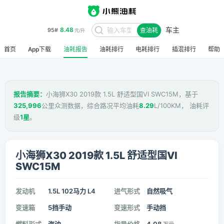
车主
8.48
95#
查油耗
元/升
首页
App下载
油耗报告
油耗排行
电耗排行
插混排行
帮助
报告摘要：
小海狮X30 2019款 1.5L 舒适型国VI SWC15M，基于
325,996
公里众测数据，综合路况平均油耗
8.29
L/100KM， 油耗评
级
1星
。
小海狮X30 2019款 1.5L 舒适型国VI
SWC15M
发动机
1.5L 102马力 L4
进气形式
自然吸气
变速箱
5挡手动
变速形式
手动挡