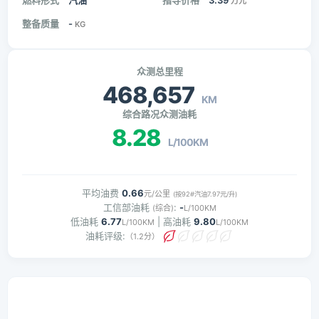
燃料形式
汽油
指导价格
3.39
万元
整备质量
-
KG
众测总里程
468,657
KM
综合路况众测油耗
8.28
L/100KM
平均油费
0.66
元/公里
(按92#汽油7.97元/升)
工信部油耗
:
-
(综合)
L/100KM
低油耗
6.77
| 高油耗
9.80
L/100KM
L/100KM
油耗评级:
（1.2分）