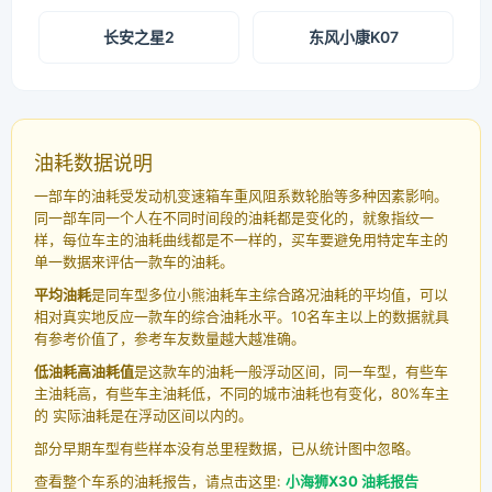
长安之星2
东风小康K07
油耗数据说明
一部车的油耗受发动机变速箱车重风阻系数轮胎等多种因素影响。
同一部车同一个人在不同时间段的油耗都是变化的，就象指纹一
样，每位车主的油耗曲线都是不一样的，买车要避免用特定车主的
单一数据来评估一款车的油耗。
平均油耗
是同车型多位小熊油耗车主综合路况油耗的平均值，可以
相对真实地反应一款车的综合油耗水平。10名车主以上的数据就具
有参考价值了，参考车友数量越大越准确。
低油耗高油耗值
是这款车的油耗一般浮动区间，同一车型，有些车
主油耗高，有些车主油耗低，不同的城市油耗也有变化，80%车主
的 实际油耗是在浮动区间以内的。
部分早期车型有些样本没有总里程数据，已从统计图中忽略。
查看整个车系的油耗报告，请点击这里:
小海狮X30 油耗报告