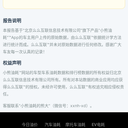
报告说明
本报告基于"北京么么互联信息技术有限公司"旗下产品"小熊油
耗"™App的车主用户上传的原始数据，由么么互联™依据统计学方法
进行统计而成。么么互联™并未对原始数据进行任何修改。感谢广大
车友每一次认真的记录！
权益声明
小熊油耗™网站的车型车系油耗数据和排行榜数据的所有权益归北京
么么互联信息技术有限公司所有。所有对本站数据的商业应用均应获
得么么互联™的授权。未经许可使用，么么互联™有权追究相应侵权责
任。
客服联系"小熊油耗的熊大"（微信号：xxnh-xd）。
今日油价
汽车油耗
摩托车油耗
EV电耗