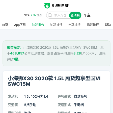
车主
7.97
92#
查油耗
元/升
首页
App下载
油耗报告
油耗排行
电耗排行
插混排行
帮助
报告摘要：
小海狮X30 2020款 1.5L 厢货超享型国VI SWC15M，基
于
468,657
公里众测数据，综合路况平均油耗
8.28
L/100KM， 油耗
评级
1星
。
小海狮X30 2020款 1.5L 厢货超享型国VI
SWC15M
发动机
1.5L 102马力 L4
进气形式
自然吸气
变速箱
5挡手动
变速形式
手动挡