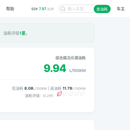
帮助
车主
7.97
92#
查油耗
元/升
M， 油耗评级
1星
。
综合路况众测油耗
9.94
L/100KM
低油耗
8.08
| 高油耗
11.79
L/100KM
L/100KM
油耗评级:
（0.2分）