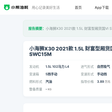
用心记录美好生活
首页
App下载
报告摘要：
小海狮X30 2021款 1.5L 财富型厢货国VI
小海狮X30 2021款 1.5L 财富型厢货
SWC15M
发动机
1.5L 102马力 L4
进气形式
自然吸气
变速箱
5挡手动
变速形式
手动挡
燃料形式
汽油
指导价格
3.89
万元
整备质量
-
KG