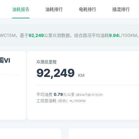
油耗报告
油耗排行
电耗排行
插混排行
 SWC15M，基于
92,249
公里众测数据，综合路况平均油耗
9.94
L/100K
国VI
众测总里程
92,249
KM
平均油费
0.79
元/公里
(按92#汽油7.97元/升)
工信部油耗
:
-
(综合)
L/100KM