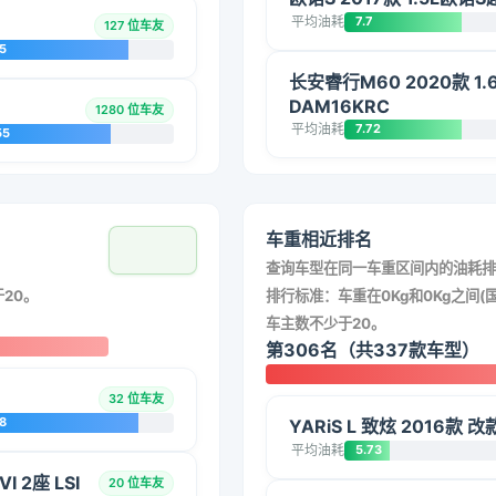
平均油耗
7.7
127 位车友
5
长安睿行M60 2020款 1.
DAM16KRC
1280 位车友
平均油耗
7.72
55
车重相近排名
查询车型在同一车重区间内的油耗排
20。
排行标准：车重在0Kg和0Kg之间(国
车主数不少于20。
第306名（共337款车型）
32 位车友
8
YARiS L 致炫 2016款 
平均油耗
5.73
 2座 LSI
20 位车友