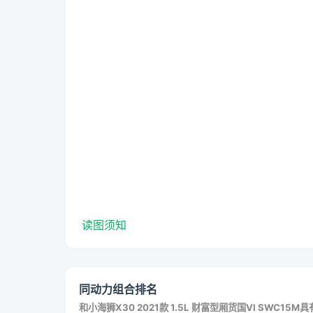
读图须知
同动力组合排名
和
小海狮X30 2021款 1.5L 财富型厢货国VI SWC15M
具