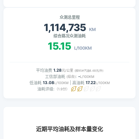
众测总里程
1,114,735
KM
综合路况众测油耗
15.15
L/100KM
平均油费
1.28
元/公里
(按95#汽油8.48元/升)
工信部油耗
:
-
(综合)
L/100KM
低油耗
13.08
| 高油耗
17.22
L/100KM
L/100KM
油耗评级:
（1.9分）