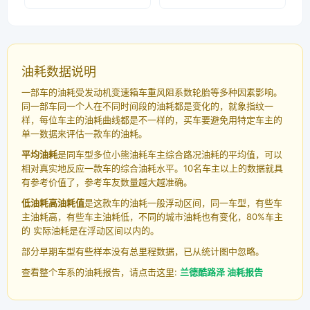
油耗数据说明
一部车的油耗受发动机变速箱车重风阻系数轮胎等多种因素影响。
同一部车同一个人在不同时间段的油耗都是变化的，就象指纹一
样，每位车主的油耗曲线都是不一样的，买车要避免用特定车主的
单一数据来评估一款车的油耗。
平均油耗
是同车型多位小熊油耗车主综合路况油耗的平均值，可以
相对真实地反应一款车的综合油耗水平。10名车主以上的数据就具
有参考价值了，参考车友数量越大越准确。
低油耗高油耗值
是这款车的油耗一般浮动区间，同一车型，有些车
主油耗高，有些车主油耗低，不同的城市油耗也有变化，80%车主
的 实际油耗是在浮动区间以内的。
部分早期车型有些样本没有总里程数据，已从统计图中忽略。
查看整个车系的油耗报告，请点击这里:
兰德酷路泽 油耗报告