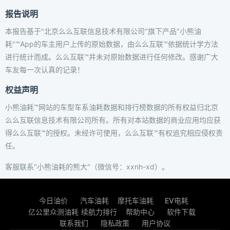
报告说明
本报告基于"北京么么互联信息技术有限公司"旗下产品"小熊油
耗"™App的车主用户上传的原始数据，由么么互联™依据统计学方法
进行统计而成。么么互联™并未对原始数据进行任何修改。感谢广大
车友每一次认真的记录！
权益声明
小熊油耗™网站的车型车系油耗数据和排行榜数据的所有权益归北京
么么互联信息技术有限公司所有。所有对本站数据的商业应用均应获
得么么互联™的授权。未经许可使用，么么互联™有权追究相应侵权责
任。
客服联系"小熊油耗的熊大"（微信号：xxnh-xd）。
今日油价
汽车油耗
摩托车油耗
EV电耗
亿公里众测油耗
续航力排行
帮助中心
软件下载
联系我们
隐私政策
用户协议