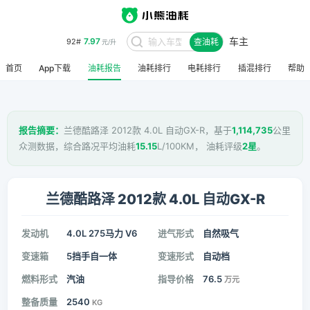
车主
7.97
92#
查油耗
元/升
首页
App下载
油耗报告
油耗排行
电耗排行
插混排行
帮助
报告摘要：
兰德酷路泽 2012款 4.0L 自动GX-R，基于
1,114,735
公里
众测数据，综合路况平均油耗
15.15
L/100KM， 油耗评级
2星
。
兰德酷路泽 2012款 4.0L 自动GX-R
发动机
4.0L 275马力 V6
进气形式
自然吸气
变速箱
5挡手自一体
变速形式
自动档
燃料形式
汽油
指导价格
76.5
万元
整备质量
2540
KG