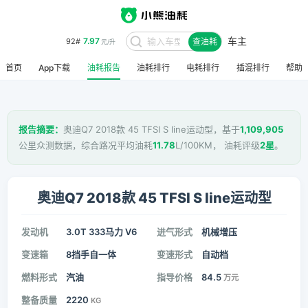
车主
7.97
92#
查油耗
元/升
首页
App下载
油耗报告
油耗排行
电耗排行
插混排行
帮助
报告摘要：
奥迪Q7 2018款 45 TFSI S line运动型，基于
1,109,905
公里众测数据，综合路况平均油耗
11.78
L/100KM， 油耗评级
2星
。
奥迪Q7 2018款 45 TFSI S line运动型
发动机
3.0T 333马力 V6
进气形式
机械增压
变速箱
8挡手自一体
变速形式
自动档
燃料形式
汽油
指导价格
84.5
万元
整备质量
2220
KG