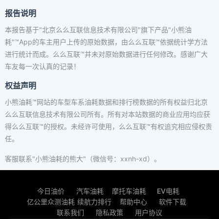
报告说明
本报告基于"北京么么互联信息技术有限公司"旗下产品"小熊油
耗"™App的车主用户上传的原始数据，由么么互联™依据统计学方法
进行统计而成。么么互联™并未对原始数据进行任何修改。感谢广大
车友每一次认真的记录！
权益声明
小熊油耗™网站的车型车系油耗数据和排行榜数据的所有权益归北京
么么互联信息技术有限公司所有。所有对本站数据的商业应用均应获
得么么互联™的授权。未经许可使用，么么互联™有权追究相应侵权责
任。
客服联系"小熊油耗的熊大"（微信号：xxnh-xd）。
今日油价
汽车油耗
摩托车油耗
EV电耗
亿公里众测油耗
续航力排行
帮助中心
软件下载
联系我们
隐私政策
用户协议