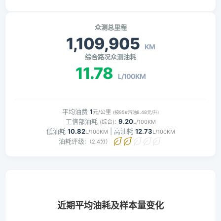
众测总里程
1,109,905
KM
综合路况众测油耗
11.78
L/100KM
平均油费
1
元/公里
(按95#汽油8.48元/升)
工信部油耗
:
9.20
(综合)
L/100KM
低油耗
10.82
| 高油耗
12.73
L/100KM
L/100KM
油耗评级:
（2.4分）