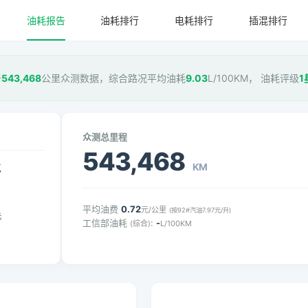
油耗报告
油耗排行
电耗排行
插混排行
于
543,468
公里众测数据，综合路况平均油耗
9.03
L/100KM， 油耗评级
1
众测总里程
543,468
KM
气
平均油费
0.72
元/公里
(按92#汽油7.97元/升)
元
工信部油耗
:
-
(综合)
L/100KM