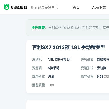
用心记录美好生活
首页
App下载
报告摘要：
吉利SX7 2013款 1.8L 手动精英型，基
吉利SX7 2013款 1.8L 手动精英型
发动机
1.8L 139马力 L4
进气形式
自然吸
变速箱
5挡手动
变速形式
手动挡
燃料形式
汽油
指导价格
9.68
万
整备质量
-
KG