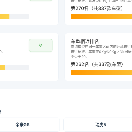
排行标准：紧凑型SUV, 手动挡, 统计
第270名（共337款车型）
车重相近排名
查询车型在同一车重区间内的油耗排行
0。
排行标准：车重在0Kg和0Kg之间(国标G
不少于20。
第262名（共337款车型）
考
帝豪GS
瑞虎5