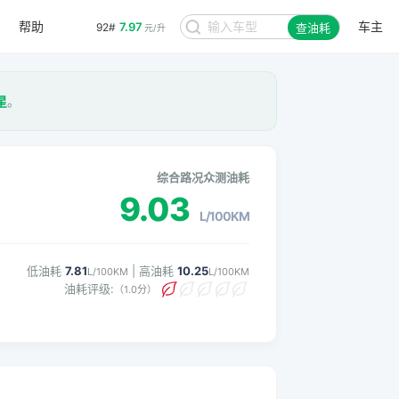
帮助
车主
7.97
92#
查油耗
元/升
星
。
综合路况众测油耗
9.03
L/100KM
低油耗
7.81
| 高油耗
10.25
L/100KM
L/100KM
油耗评级:
（1.0分）