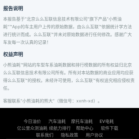
报告说明
本报告基于"北京么么互联信息技术有限公司"旗下产品"小熊油
耗"™App的车主用户上传的原始数据，由么么互联™依据统计学方法
进行统计而成。么么互联™并未对原始数据进行任何修改。感谢广大
车友每一次认真的记录！
权益声明
小熊油耗™网站的车型车系油耗数据和排行榜数据的所有权益归北京
么么互联信息技术有限公司所有。所有对本站数据的商业应用均应获
得么么互联™的授权。未经许可使用，么么互联™有权追究相应侵权责
任。
客服联系"小熊油耗的熊大"（微信号：xxnh-xd）。
今日油价
汽车油耗
摩托车油耗
EV电耗
亿公里众测油耗
续航力排行
帮助中心
软件下载
联系我们
隐私政策
用户协议