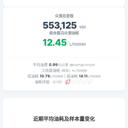
众测总里程
553,125
KM
综合路况众测油耗
12.45
L/100KM
平均油费
0.99
元/公里
(按92#汽油7.97元/升)
工信部油耗
:
-
(综合)
L/100KM
低油耗
10.79
| 高油耗
14.11
L/100KM
L/100KM
油耗评级:
（0.1分）