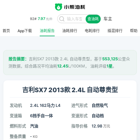
车主
7.97
92#
查油耗
元/升
首页
App下载
油耗报告
油耗排行
电耗排行
插混排行
帮助
报告摘要：
吉利SX7 2013款 2.4L 自动尊贵型，基于
553,125
公里众
测数据，综合路况平均油耗
12.45
L/100KM， 油耗评级
1星
。
吉利SX7 2013款 2.4L 自动尊贵型
发动机
2.4L 162马力 L4
进气形式
自然吸气
变速箱
6挡手自一体
变速形式
自动档
燃料形式
汽油
指导价格
12.98
万元
整备质量
-
KG