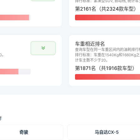
排行标准：紧凑型SUV, 自动档, 统计
第2161名（共2324款车型）
车重相近排名
查询车型在同一车重区间内的油耗排行
0。
排行标准：车重在1540Kg和1660Kg之
计车主数不少于20。
第1871名（共1916款车型）
考
奇骏
马自达CX-5