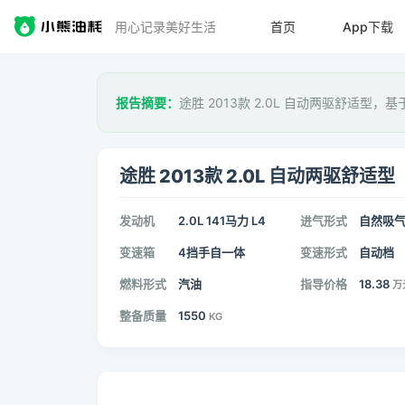
用心记录美好生活
首页
App下载
报告摘要：
途胜 2013款 2.0L 自动两驱舒适型，基
途胜 2013款 2.0L 自动两驱舒适型
发动机
2.0L 141马力 L4
进气形式
自然吸
变速箱
4挡手自一体
变速形式
自动档
燃料形式
汽油
指导价格
18.38
万
整备质量
1550
KG