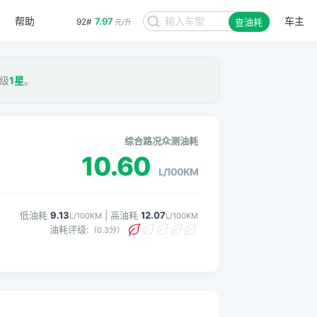
帮助
车主
7.97
92#
查油耗
元/升
评级
1星
。
综合路况众测油耗
10.60
L/100KM
低油耗
9.13
| 高油耗
12.07
L/100KM
L/100KM
油耗评级:
（0.3分）