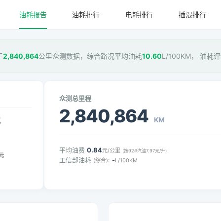
油耗报告
油耗排行
电耗排行
插混排行
于
2,840,864
公里众测数据，综合路况平均油耗
10.60
L/100KM， 油耗
众测总里程
2,840,864
KM
气
平均油费
0.84
元/公里
(按92#汽油7.97元/升)
元
工信部油耗
:
-
(综合)
L/100KM