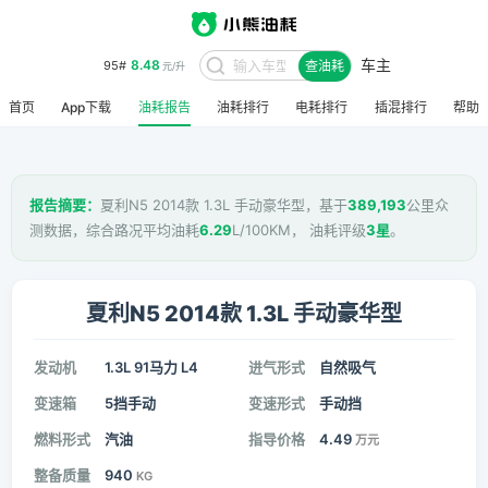
车主
8.48
95#
查油耗
元/升
首页
App下载
油耗报告
油耗排行
电耗排行
插混排行
帮助
报告摘要：
夏利N5 2014款 1.3L 手动豪华型，基于
389,193
公里众
测数据，综合路况平均油耗
6.29
L/100KM， 油耗评级
3星
。
夏利N5 2014款 1.3L 手动豪华型
发动机
1.3L 91马力 L4
进气形式
自然吸气
变速箱
5挡手动
变速形式
手动挡
燃料形式
汽油
指导价格
4.49
万元
整备质量
940
KG