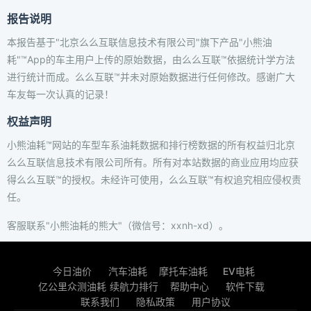
报告说明
本报告基于"北京么么互联信息技术有限公司"旗下产品"小熊油
耗"™App的车主用户上传的原始数据，由么么互联™依据统计学方法
进行统计而成。么么互联™并未对原始数据进行任何修改。感谢广大
车友每一次认真的记录！
权益声明
小熊油耗™网站的车型车系油耗数据和排行榜数据的所有权益归北京
么么互联信息技术有限公司所有。所有对本站数据的商业应用均应获
得么么互联™的授权。未经许可使用，么么互联™有权追究相应侵权责
任。
客服联系"小熊油耗的熊大"（微信号：xxnh-xd）。
今日油价
汽车油耗
摩托车油耗
EV电耗
亿公里众测油耗
续航力排行
帮助中心
软件下载
联系我们
隐私政策
用户协议