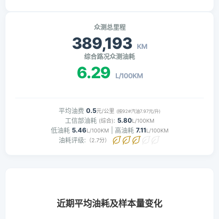
众测总里程
389,193
KM
综合路况众测油耗
6.29
L/100KM
平均油费
0.5
元/公里
(按92#汽油7.97元/升)
工信部油耗
:
5.80
(综合)
L/100KM
低油耗
5.46
| 高油耗
7.11
L/100KM
L/100KM
油耗评级:
（2.7分）