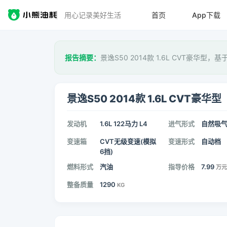
用心记录美好生活
首页
App下载
报告摘要：
景逸S50 2014款 1.6L CVT豪华型，基
景逸S50 2014款 1.6L CVT豪华型
发动机
1.6L 122马力 L4
进气形式
自然吸
变速箱
CVT无级变速(模拟
变速形式
自动档
6挡)
燃料形式
汽油
指导价格
7.99
万元
整备质量
1290
KG