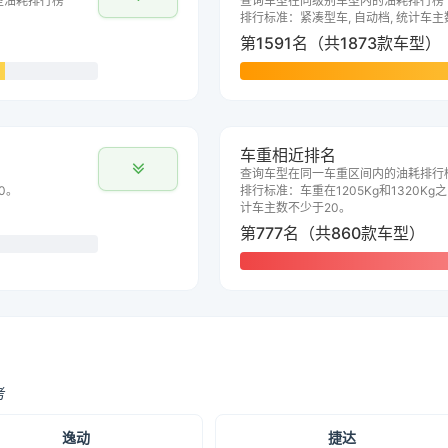
型油耗排行榜
查询车型在同级别车型内的油耗排行榜
排行标准：紧凑型车, 自动档, 统计车主
第1591名（共1873款车型）
车重相近排名
查询车型在同一车重区间内的油耗排行
0。
排行标准：车重在1205Kg和1320Kg之
计车主数不少于20。
第777名（共860款车型）
考
逸动
捷达