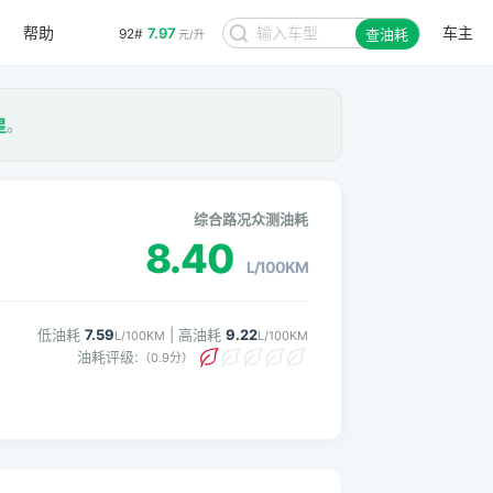
帮助
车主
7.97
92#
查油耗
元/升
星
。
综合路况众测油耗
8.40
L/100KM
低油耗
7.59
| 高油耗
9.22
L/100KM
L/100KM
油耗评级:
（0.9分）