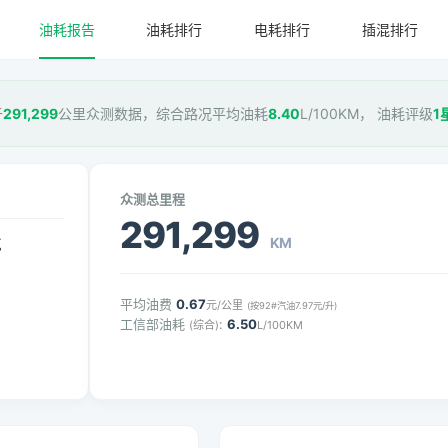
油耗报告
油耗排行
电耗排行
插混排行
于
291,299
公里众测数据，综合路况平均油耗
8.40
L/100KM， 油耗评级
1
众测总里程
291,299
KM
气
平均油费
0.67
元/公里
(按92#汽油7.97元/升)
工信部油耗
:
6.50
(综合)
L/100KM