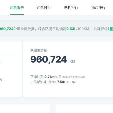
油耗报告
油耗排行
电耗排行
插混排行
960,724
公里众测数据，综合路况平均油耗
9.53
L/100KM， 油耗评级
1星
众测总里程
960,724
KM
压
平均油费
0.76
元/公里
(按92#汽油7.97元/升)
元
工信部油耗
:
7.50
(综合)
L/100KM