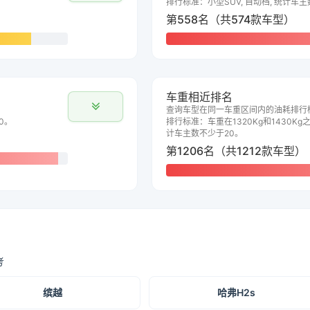
排行标准：小型SUV, 自动档, 统计车
第558名（共574款车型）
车重相近排名
查询车型在同一车重区间内的油耗排行
0。
排行标准：车重在1320Kg和1430Kg之
计车主数不少于20。
第1206名（共1212款车型）
考
缤越
哈弗H2s