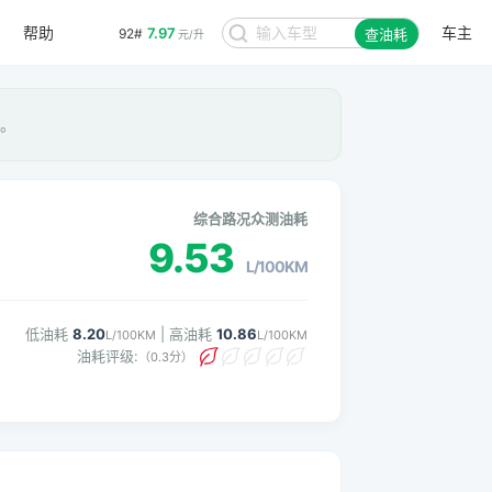
帮助
车主
7.97
92#
查油耗
元/升
。
综合路况众测油耗
9.53
L/100KM
低油耗
8.20
| 高油耗
10.86
L/100KM
L/100KM
油耗评级:
（0.3分）