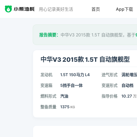
用心记录美好生活
首页
App下载
报告摘要：
中华V3 2015款 1.5T 自动旗舰型，基于
中华V3 2015款 1.5T 自动旗舰型
发动机
1.5T 150马力 L4
进气形式
涡轮增
变速箱
5挡手自一体
变速形式
自动档
燃料形式
汽油
指导价格
10.27
万
整备质量
1375
KG