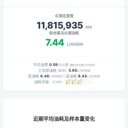
众测总里程
11,815,935
KM
综合路况众测油耗
7.44
L/100KM
平均油费
0.59
元/公里
(按92#汽油7.97元/升)
工信部油耗
:
5.90
(综合)
L/100KM
低油耗
6.46
| 高油耗
8.43
L/100KM
L/100KM
油耗评级:
（3.4分）