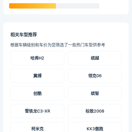
相关车型推荐
根据车辆级别和车价为您筛选了一些热门车型供参考
哈弗H2
缤越
翼搏
领克06
创酷
缤智
雪铁龙C3-XR
标致2008
柯米克
KX3傲跑