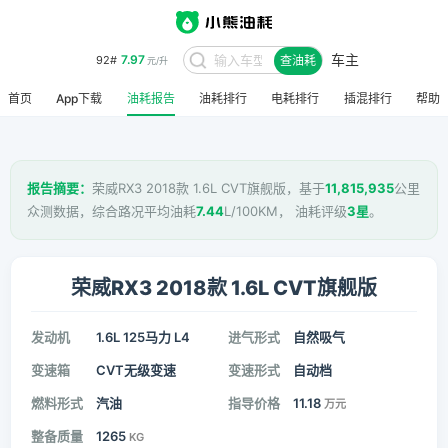
7.97
92#
元/升
车主
查油耗
8.48
95#
元/升
首页
App下载
油耗报告
油耗排行
电耗排行
插混排行
帮助
报告摘要：
荣威RX3 2018款 1.6L CVT旗舰版，基于
11,815,935
公里
众测数据，综合路况平均油耗
7.44
L/100KM， 油耗评级
3星
。
荣威RX3 2018款 1.6L CVT旗舰版
发动机
1.6L 125马力 L4
进气形式
自然吸气
变速箱
CVT无级变速
变速形式
自动档
燃料形式
汽油
指导价格
11.18
万元
整备质量
1265
KG