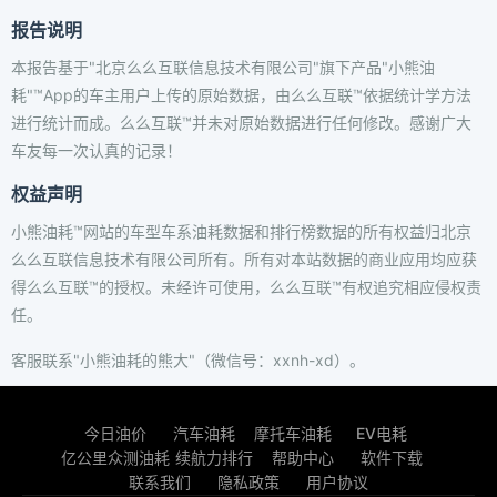
报告说明
本报告基于"北京么么互联信息技术有限公司"旗下产品"小熊油
耗"™App的车主用户上传的原始数据，由么么互联™依据统计学方法
进行统计而成。么么互联™并未对原始数据进行任何修改。感谢广大
车友每一次认真的记录！
权益声明
小熊油耗™网站的车型车系油耗数据和排行榜数据的所有权益归北京
么么互联信息技术有限公司所有。所有对本站数据的商业应用均应获
得么么互联™的授权。未经许可使用，么么互联™有权追究相应侵权责
任。
客服联系"小熊油耗的熊大"（微信号：xxnh-xd）。
今日油价
汽车油耗
摩托车油耗
EV电耗
亿公里众测油耗
续航力排行
帮助中心
软件下载
联系我们
隐私政策
用户协议