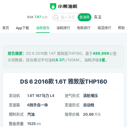
车主
7.97
92#
查油耗
元/升
首页
App下载
油耗报告
油耗排行
电耗排行
插混排行
帮助
报告摘要：
DS 6 2016款 1.6T 雅致版THP160，基于
489,999
公里
众测数据，综合路况平均油耗
8.37
L/100KM， 油耗评级
3星
。
DS 6 2016款 1.6T 雅致版THP160
发动机
1.6T 167马力 L4
进气形式
涡轮增压
变速箱
6挡手自一体
变速形式
自动档
燃料形式
汽油
指导价格
20.69
万元
整备质量
1525
KG