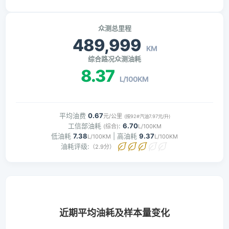
众测总里程
489,999
KM
综合路况众测油耗
8.37
L/100KM
平均油费
0.67
元/公里
(按92#汽油7.97元/升)
工信部油耗
:
6.70
(综合)
L/100KM
低油耗
7.38
| 高油耗
9.37
L/100KM
L/100KM
油耗评级:
（2.9分）