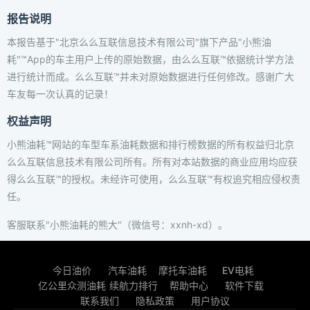
报告说明
本报告基于"北京么么互联信息技术有限公司"旗下产品"小熊油
耗"™App的车主用户上传的原始数据，由么么互联™依据统计学方法
进行统计而成。么么互联™并未对原始数据进行任何修改。感谢广大
车友每一次认真的记录！
权益声明
小熊油耗™网站的车型车系油耗数据和排行榜数据的所有权益归北京
么么互联信息技术有限公司所有。所有对本站数据的商业应用均应获
得么么互联™的授权。未经许可使用，么么互联™有权追究相应侵权责
任。
客服联系"小熊油耗的熊大"（微信号：xxnh-xd）。
今日油价
汽车油耗
摩托车油耗
EV电耗
亿公里众测油耗
续航力排行
帮助中心
软件下载
联系我们
隐私政策
用户协议