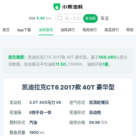
车主
8.48
95#
查油耗
元/升
首页
App下载
油耗报告
油耗排行
电耗排行
插混排行
帮助
报告摘要：
凯迪拉克CT6 2017款 40T 豪华型，基于
568,085
公里众
测数据，综合路况平均油耗
11.52
L/100KM， 油耗评级
1星
。
凯迪拉克CT6 2017款 40T 豪华型
发动机
3.0T 405马力 V6
进气形式
双涡轮增压
变速箱
8挡手自一体
变速形式
自动档
燃料形式
汽油
指导价格
59.99
万元
整备质量
1900
KG