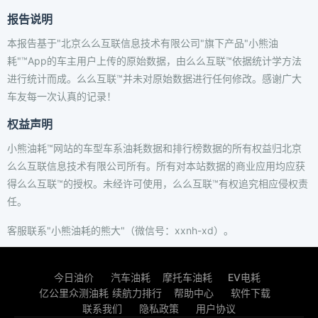
报告说明
本报告基于"北京么么互联信息技术有限公司"旗下产品"小熊油
耗"™App的车主用户上传的原始数据，由么么互联™依据统计学方法
进行统计而成。么么互联™并未对原始数据进行任何修改。感谢广大
车友每一次认真的记录！
权益声明
小熊油耗™网站的车型车系油耗数据和排行榜数据的所有权益归北京
么么互联信息技术有限公司所有。所有对本站数据的商业应用均应获
得么么互联™的授权。未经许可使用，么么互联™有权追究相应侵权责
任。
客服联系"小熊油耗的熊大"（微信号：xxnh-xd）。
今日油价
汽车油耗
摩托车油耗
EV电耗
亿公里众测油耗
续航力排行
帮助中心
软件下载
联系我们
隐私政策
用户协议