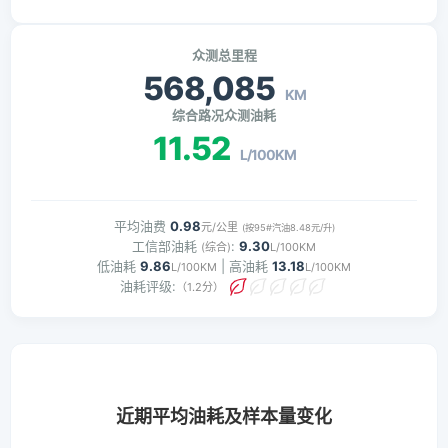
众测总里程
568,085
KM
综合路况众测油耗
11.52
L/100KM
平均油费
0.98
元/公里
(按95#汽油8.48元/升)
工信部油耗
:
9.30
(综合)
L/100KM
低油耗
9.86
| 高油耗
13.18
L/100KM
L/100KM
油耗评级:
（1.2分）