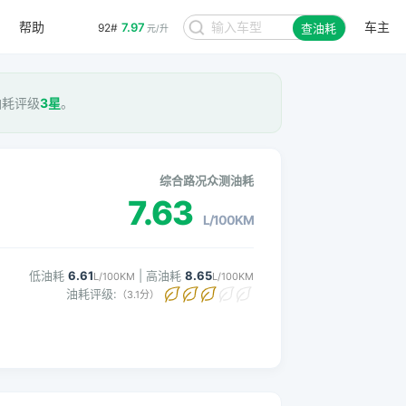
帮助
车主
7.97
92#
查油耗
元/升
 油耗评级
3星
。
综合路况众测油耗
7.63
L/100KM
低油耗
6.61
| 高油耗
8.65
L/100KM
L/100KM
油耗评级:
（3.1分）