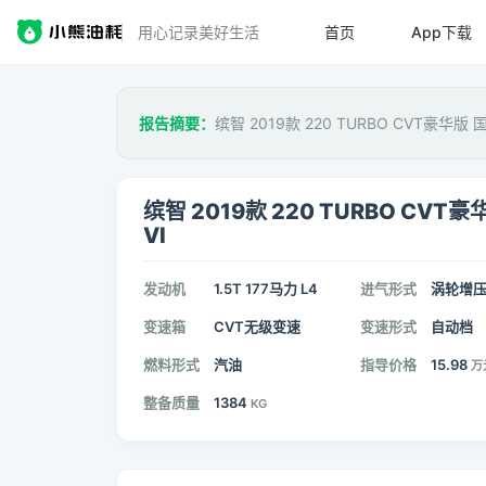
用心记录美好生活
首页
App下载
报告摘要：
缤智 2019款 220 TURBO CVT豪华版 
缤智 2019款 220 TURBO CVT豪
VI
发动机
1.5T 177马力 L4
进气形式
涡轮增
变速箱
CVT无级变速
变速形式
自动档
燃料形式
汽油
指导价格
15.98
万
整备质量
1384
KG