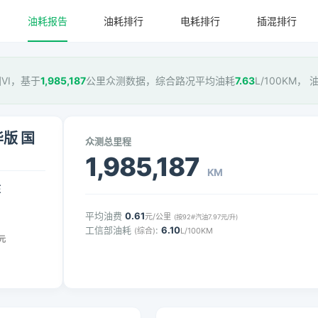
油耗报告
油耗排行
电耗排行
插混排行
国VI，基于
1,985,187
公里众测数据，综合路况平均油耗
7.63
L/100KM，
华版 国
众测总里程
1,985,187
KM
压
平均油费
0.61
元/公里
(按92#汽油7.97元/升)
工信部油耗
:
6.10
(综合)
L/100KM
元