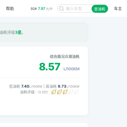
帮助
车主
7.97
92#
查油耗
元/升
， 油耗评级
3星
。
综合路况众测油耗
8.57
L/100KM
低油耗
7.40
| 高油耗
9.73
L/100KM
L/100KM
油耗评级:
（3.3分）