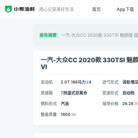
用心记录美好生活
首页
App下载
报告摘要：
一汽-大众CC 2020款 330TSI 魅颜版 
一汽-大众CC 2020款 330TSI 魅
VI
发动机
2.0T 186马力 L4
进气形式
涡轮增
变速箱
7挡湿式双离合
变速形式
自动档
燃料形式
汽油
指导价格
26.28
万
整备质量
1600
KG