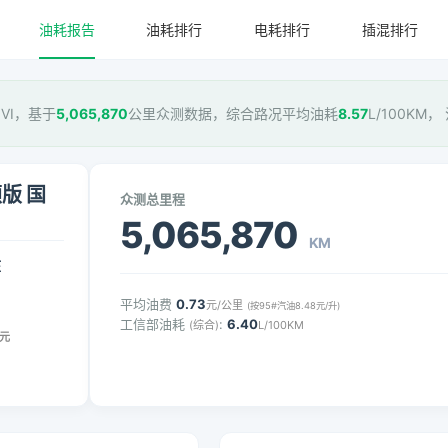
油耗报告
油耗排行
电耗排行
插混排行
国VI，基于
5,065,870
公里众测数据，综合路况平均油耗
8.57
L/100KM
颜版 国
众测总里程
5,065,870
KM
压
平均油费
0.73
元/公里
(按95#汽油8.48元/升)
工信部油耗
:
6.40
(综合)
L/100KM
元