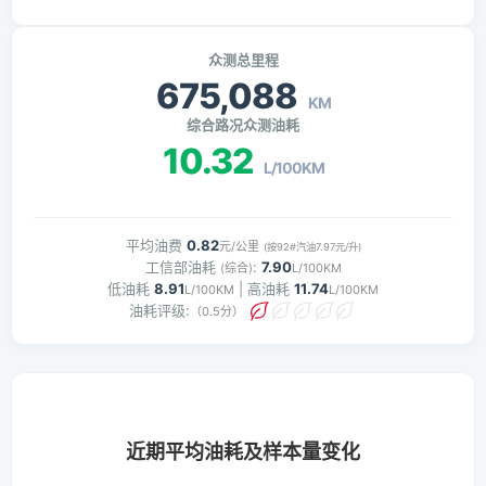
众测总里程
675,088
KM
综合路况众测油耗
10.32
L/100KM
平均油费
0.82
元/公里
(按92#汽油7.97元/升)
工信部油耗
:
7.90
(综合)
L/100KM
低油耗
8.91
| 高油耗
11.74
L/100KM
L/100KM
油耗评级:
（0.5分）