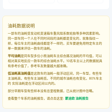
油耗数据说明
一部车的油耗受发动机变速箱车重风阻系数轮胎等多种因素影响。
同一部车同一个人在不同时间段的油耗都是变化的，就象指纹一
样，每位车主的油耗曲线都是不一样的，买车要避免用特定车主的
单一数据来评估一款车的油耗。
平均油耗
是同车型多位小熊油耗车主综合路况油耗的平均值，可以
相对真实地反应一款车的综合油耗水平。10名车主以上的数据就具
有参考价值了，参考车友数量越大越准确。
低油耗高油耗值
是这款车的油耗一般浮动区间，同一车型，有些车
主油耗高，有些车主油耗低，不同的城市油耗也有变化，80%车主
的 实际油耗是在浮动区间以内的。
部分早期车型有些样本没有总里程数据，已从统计图中忽略。
查看整个车系的油耗报告，请点击这里:
蒙迪欧 油耗报告