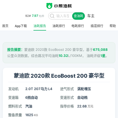
车主
7.97
92#
查油耗
元/升
首页
App下载
油耗报告
油耗排行
电耗排行
插混排行
帮助
报告摘要：
蒙迪欧 2020款 EcoBoost 200 豪华型，基于
675,088
公里众测数据，综合路况平均油耗
10.32
L/100KM， 油耗评级
1星
。
蒙迪欧 2020款 EcoBoost 200 豪华型
发动机
2.0T 207马力 L4
进气形式
涡轮增压
变速箱
6挡自动
变速形式
自动档
燃料形式
汽油
指导价格
22.68
万元
整备质量
1625
KG