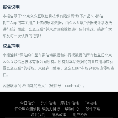
报告说明
本报告基于"北京么么互联信息技术有限公司"旗下产品"小熊油
耗"™App的车主用户上传的原始数据，由么么互联™依据统计学方法
进行统计而成。么么互联™并未对原始数据进行任何修改。感谢广大
车友每一次认真的记录！
权益声明
小熊油耗™网站的车型车系油耗数据和排行榜数据的所有权益归北京
么么互联信息技术有限公司所有。所有对本站数据的商业应用均应获
得么么互联™的授权。未经许可使用，么么互联™有权追究相应侵权责
任。
客服联系"小熊油耗的熊大"（微信号：xxnh-xd）。
今日油价
汽车油耗
摩托车油耗
EV电耗
亿公里众测油耗
续航力排行
帮助中心
软件下载
联系我们
隐私政策
用户协议