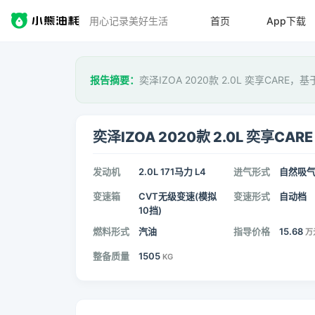
用心记录美好生活
首页
App下载
报告摘要：
奕泽IZOA 2020款 2.0L 奕享CARE，基
奕泽IZOA 2020款 2.0L 奕享CARE
发动机
2.0L 171马力 L4
进气形式
自然吸
变速箱
CVT无级变速(模拟
变速形式
自动档
10挡)
燃料形式
汽油
指导价格
15.68
万
整备质量
1505
KG