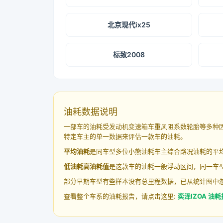
北京现代ix25
标致2008
油耗数据说明
一部车的油耗受发动机变速箱车重风阻系数轮胎等多种
特定车主的单一数据来评估一款车的油耗。
平均油耗
是同车型多位小熊油耗车主综合路况油耗的平
低油耗高油耗值
是这款车的油耗一般浮动区间，同一车型
部分早期车型有些样本没有总里程数据，已从统计图中
查看整个车系的油耗报告，请点击这里:
奕泽IZOA 油