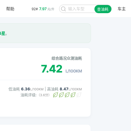
帮助
车主
7.97
92#
查油耗
元/升
4星
。
综合路况众测油耗
7.42
L/100KM
低油耗
6.36
| 高油耗
8.47
L/100KM
L/100KM
油耗评级:
（3.6分）