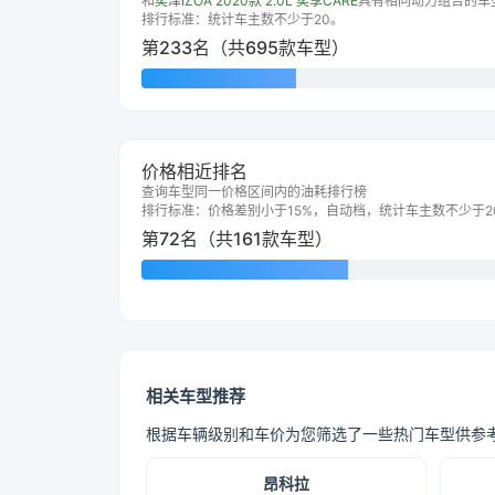
和
奕泽IZOA 2020款 2.0L 奕享CARE
具有相同动力组合的车
排行标准：统计车主数不少于20。
第233名（共695款车型）
价格相近排名
查询车型同一价格区间内的油耗排行榜
排行标准：价格差别小于15%，自动档，统计车主数不少于2
第72名（共161款车型）
相关车型推荐
根据车辆级别和车价为您筛选了一些热门车型供参
昂科拉