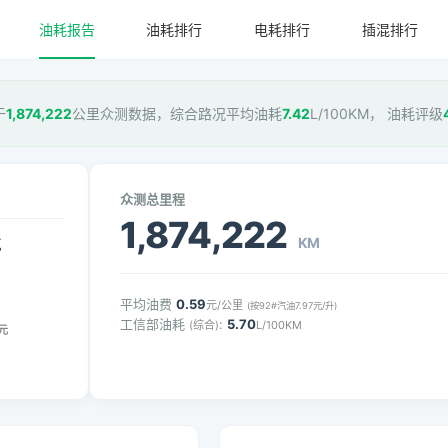
油耗报告
油耗排行
电耗排行
插混排行
于
1,874,222
公里众测数据，综合路况平均油耗
7.42
L/100KM， 油耗评级
众测总里程
1,874,222
KM
气
平均油费
0.59
元/公里
(按92#汽油7.97元/升)
工信部油耗
:
5.70
(综合)
L/100KM
元