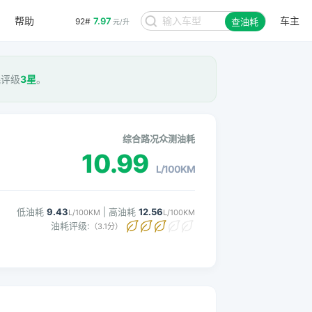
帮助
车主
7.97
92#
查油耗
元/升
耗评级
3星
。
综合路况众测油耗
10.99
L/100KM
低油耗
9.43
| 高油耗
12.56
L/100KM
L/100KM
油耗评级:
（3.1分）