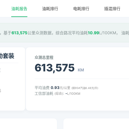
油耗报告
油耗排行
电耗排行
插混排行
套装，基于
613,575
公里众测数据，综合路况平均油耗
10.99
L/100KM， 油
运动套装
众测总里程
613,575
KM
压
平均油费
0.93
元/公里
(按95#汽油8.48元/升)
元
工信部油耗
:
-
(综合)
L/100KM