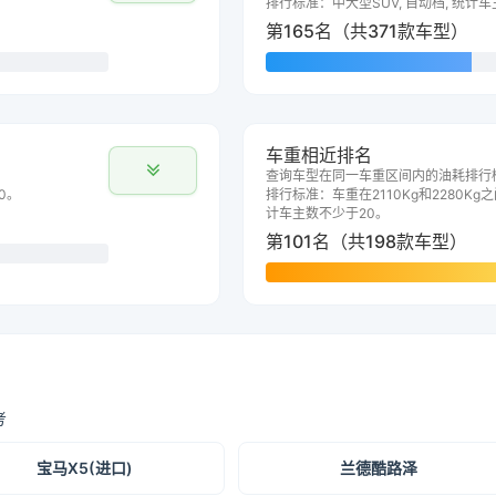
排行标准：中大型SUV, 自动档, 统计
第165名（共371款车型）
车重相近排名
查询车型在同一车重区间内的油耗排行
0。
排行标准：车重在2110Kg和2280Kg之
计车主数不少于20。
第101名（共198款车型）
考
宝马X5(进口)
兰德酷路泽