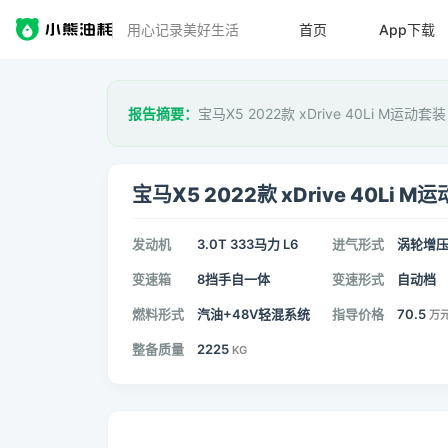
用心记录美好生活
首页
App下载
报告摘要：
宝马X5 2022款 xDrive 40Li M运动
宝马X5 2022款 xDrive 40Li M
发动机
3.0T 333马力 L6
进气形式
涡轮增
变速箱
8挡手自一体
变速形式
自动档
燃料形式
汽油+48V轻混系统
指导价格
70.5
万
整备质量
2225
KG