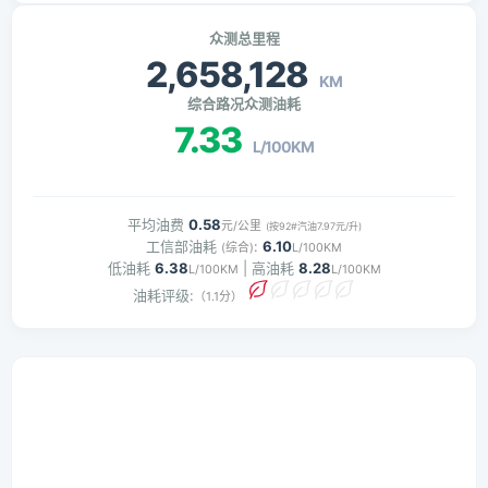
众测总里程
2,658,128
KM
综合路况众测油耗
7.33
L/100KM
平均油费
0.58
元/公里
(按92#汽油7.97元/升)
工信部油耗
:
6.10
(综合)
L/100KM
低油耗
6.38
| 高油耗
8.28
L/100KM
L/100KM
油耗评级:
（1.1分）