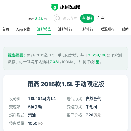
车主
8.48
95#
查油耗
元/升
首页
App下载
油耗报告
油耗排行
电耗排行
插混排行
帮助
报告摘要：
雨燕 2015款 1.5L 手动限定版，基于
2,658,128
公里众测
数据，综合路况平均油耗
7.33
L/100KM， 油耗评级
1星
。
雨燕 2015款 1.5L 手动限定版
发动机
1.5L 103马力 L4
进气形式
自然吸气
变速箱
5挡手动
变速形式
手动挡
燃料形式
汽油
指导价格
7.28
万元
整备质量
1050
KG