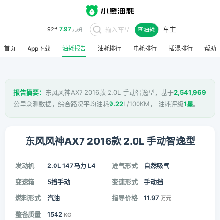
车主
7.97
92#
查油耗
元/升
首页
App下载
油耗报告
油耗排行
电耗排行
插混排行
帮助
报告摘要：
东风风神AX7 2016款 2.0L 手动智逸型，基于
2,541,969
公里众测数据，综合路况平均油耗
9.22
L/100KM， 油耗评级
1星
。
东风风神AX7 2016款 2.0L 手动智逸型
发动机
2.0L 147马力 L4
进气形式
自然吸气
变速箱
5挡手动
变速形式
手动挡
燃料形式
汽油
指导价格
11.97
万元
整备质量
1542
KG