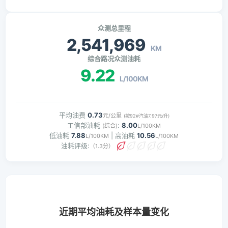
众测总里程
2,541,969
KM
综合路况众测油耗
9.22
L/100KM
平均油费
0.73
元/公里
(按92#汽油7.97元/升)
工信部油耗
:
8.00
(综合)
L/100KM
低油耗
7.88
| 高油耗
10.56
L/100KM
L/100KM
油耗评级:
（1.3分）