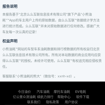
报告说明
本报告基于"北京么么互联信息技术有限公司"旗下产品"小熊油
耗"™App的车主用户上传的原始数据，由么么互联™依据统计学方法
进行统计而成。么么互联™并未对原始数据进行任何修改。感谢广大
车友每一次认真的记录！
权益声明
小熊油耗™网站的车型车系油耗数据和排行榜数据的所有权益归北京
么么互联信息技术有限公司所有。所有对本站数据的商业应用均应获
得么么互联™的授权。未经许可使用，么么互联™有权追究相应侵权责
任。
客服联系"小熊油耗的熊大"（微信号：xxnh-xd）。
今日油价
汽车油耗
摩托车油耗
EV电耗
亿公里众测油耗
续航力排行
帮助中心
软件下载
联系我们
隐私政策
用户协议