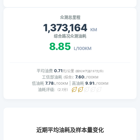
众测总里程
1,373,164
KM
综合路况众测油耗
8.85
L/100KM
平均油费
0.71
元/公里
(按92#汽油7.97元/升)
工信部油耗
:
7.60
(综合)
L/100KM
低油耗
7.78
| 高油耗
9.91
L/100KM
L/100KM
油耗评级:
（2.1分）