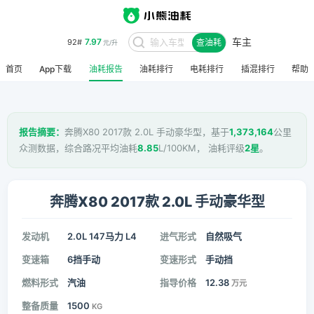
车主
7.97
92#
查油耗
元/升
首页
App下载
油耗报告
油耗排行
电耗排行
插混排行
帮助
报告摘要：
奔腾X80 2017款 2.0L 手动豪华型，基于
1,373,164
公里
众测数据，综合路况平均油耗
8.85
L/100KM， 油耗评级
2星
。
奔腾X80 2017款 2.0L 手动豪华型
发动机
2.0L 147马力 L4
进气形式
自然吸气
变速箱
6挡手动
变速形式
手动挡
燃料形式
汽油
指导价格
12.38
万元
整备质量
1500
KG