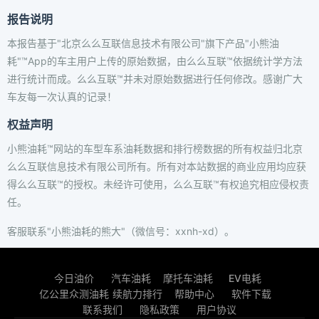
报告说明
本报告基于"北京么么互联信息技术有限公司"旗下产品"小熊油
耗"™App的车主用户上传的原始数据，由么么互联™依据统计学方法
进行统计而成。么么互联™并未对原始数据进行任何修改。感谢广大
车友每一次认真的记录！
权益声明
小熊油耗™网站的车型车系油耗数据和排行榜数据的所有权益归北京
么么互联信息技术有限公司所有。所有对本站数据的商业应用均应获
得么么互联™的授权。未经许可使用，么么互联™有权追究相应侵权责
任。
客服联系"小熊油耗的熊大"（微信号：xxnh-xd）。
今日油价
汽车油耗
摩托车油耗
EV电耗
亿公里众测油耗
续航力排行
帮助中心
软件下载
联系我们
隐私政策
用户协议