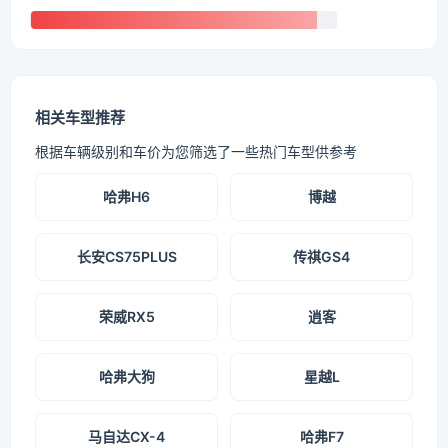
相关车型推荐
根据车辆级别和车价为您筛选了一些热门车型供参考
哈弗H6
博越
长安CS75PLUS
传祺GS4
荣威RX5
逍客
哈弗大狗
星越L
马自达CX-4
哈弗F7