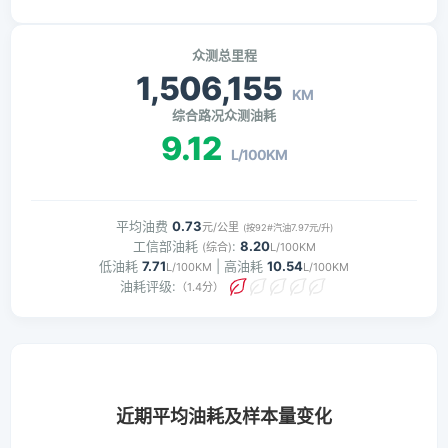
众测总里程
1,506,155
KM
综合路况众测油耗
9.12
L/100KM
平均油费
0.73
元/公里
(按92#汽油7.97元/升)
工信部油耗
:
8.20
(综合)
L/100KM
低油耗
7.71
| 高油耗
10.54
L/100KM
L/100KM
油耗评级:
（1.4分）