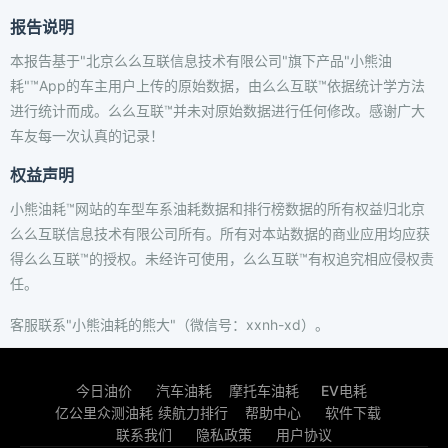
报告说明
本报告基于"北京么么互联信息技术有限公司"旗下产品"小熊油
耗"™App的车主用户上传的原始数据，由么么互联™依据统计学方法
进行统计而成。么么互联™并未对原始数据进行任何修改。感谢广大
车友每一次认真的记录！
权益声明
小熊油耗™网站的车型车系油耗数据和排行榜数据的所有权益归北京
么么互联信息技术有限公司所有。所有对本站数据的商业应用均应获
得么么互联™的授权。未经许可使用，么么互联™有权追究相应侵权责
任。
客服联系"小熊油耗的熊大"（微信号：xxnh-xd）。
今日油价
汽车油耗
摩托车油耗
EV电耗
亿公里众测油耗
续航力排行
帮助中心
软件下载
联系我们
隐私政策
用户协议