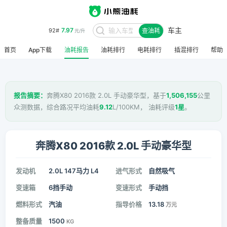
车主
7.97
92#
查油耗
元/升
首页
App下载
油耗报告
油耗排行
电耗排行
插混排行
帮助
报告摘要：
奔腾X80 2016款 2.0L 手动豪华型，基于
1,506,155
公里
众测数据，综合路况平均油耗
9.12
L/100KM， 油耗评级
1星
。
奔腾X80 2016款 2.0L 手动豪华型
发动机
2.0L 147马力 L4
进气形式
自然吸气
变速箱
6挡手动
变速形式
手动挡
燃料形式
汽油
指导价格
13.18
万元
整备质量
1500
KG