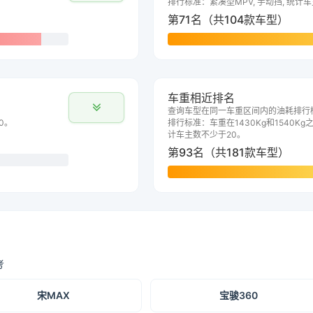
排行标准：紧凑型MPV, 手动挡, 统计
第71名（共104款车型）
车重相近排名
查询车型在同一车重区间内的油耗排行
0。
排行标准：车重在1430Kg和1540Kg之
计车主数不少于20。
第93名（共181款车型）
考
宋MAX
宝骏360