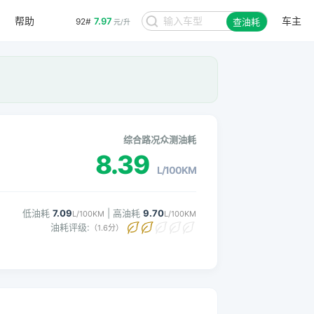
帮助
车主
7.97
92#
查油耗
元/升
。
综合路况众测油耗
8.39
L/100KM
低油耗
7.09
| 高油耗
9.70
L/100KM
L/100KM
油耗评级:
（1.6分）