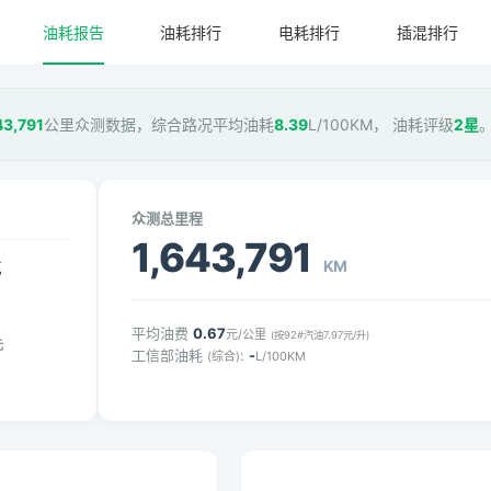
油耗报告
油耗排行
电耗排行
插混排行
43,791
公里众测数据，综合路况平均油耗
8.39
L/100KM， 油耗评级
2星
众测总里程
1,643,791
KM
气
平均油费
0.67
元/公里
(按92#汽油7.97元/升)
元
工信部油耗
:
-
(综合)
L/100KM