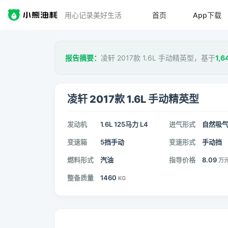
用心记录美好生活
首页
App下载
报告摘要：
凌轩 2017款 1.6L 手动精英型，基于
1,6
凌轩 2017款 1.6L 手动精英型
发动机
1.6L 125马力 L4
进气形式
自然吸
变速箱
5挡手动
变速形式
手动挡
燃料形式
汽油
指导价格
8.09
万
整备质量
1460
KG