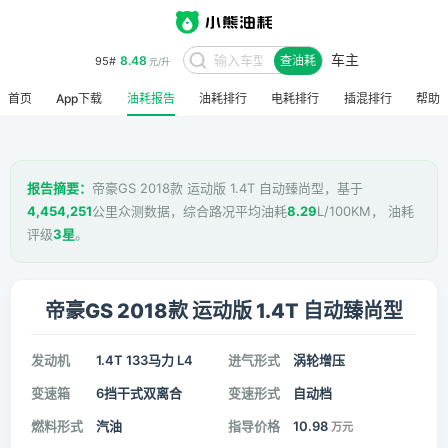
车主
8.48
95#
查油耗
元/升
首页
App下载
油耗报告
油耗排行
电耗排行
插混排行
帮助
报告摘要：
帝豪GS 2018款 运动版 1.4T 自动臻尚型，基于
4,454,251
公里众测数据，综合路况平均油耗
8.29
L/100KM， 油耗
评级
3星
。
帝豪GS 2018款 运动版 1.4T 自动臻尚型
发动机
1.4T 133马力 L4
进气形式
涡轮增压
变速箱
6挡干式双离合
变速形式
自动档
燃料形式
汽油
指导价格
10.98
万元