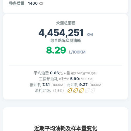
整备质量
1400
KG
众测总里程
4,454,251
KM
综合路况众测油耗
8.29
L/100KM
平均油费
0.66
元/公里
(按92#汽油7.97元/升)
工信部油耗
:
5.90
(综合)
L/100KM
低油耗
7.31
| 高油耗
9.27
L/100KM
L/100KM
油耗评级:
（2.5分）