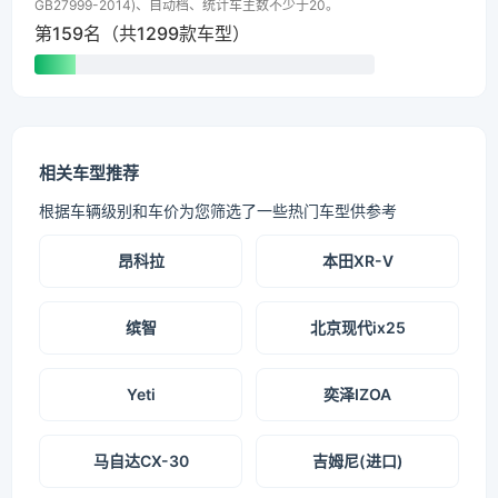
GB27999-2014)、自动档、统计车主数不少于20。
第159名（共1299款车型）
相关车型推荐
根据车辆级别和车价为您筛选了一些热门车型供参考
昂科拉
本田XR-V
缤智
北京现代ix25
Yeti
奕泽IZOA
马自达CX-30
吉姆尼(进口)