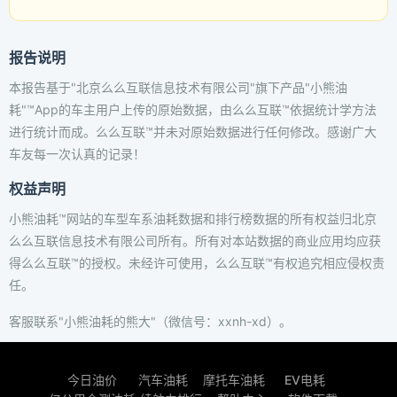
报告说明
本报告基于"北京么么互联信息技术有限公司"旗下产品"小熊油
耗"™App的车主用户上传的原始数据，由么么互联™依据统计学方法
进行统计而成。么么互联™并未对原始数据进行任何修改。感谢广大
车友每一次认真的记录！
权益声明
小熊油耗™网站的车型车系油耗数据和排行榜数据的所有权益归北京
么么互联信息技术有限公司所有。所有对本站数据的商业应用均应获
得么么互联™的授权。未经许可使用，么么互联™有权追究相应侵权责
任。
客服联系"小熊油耗的熊大"（微信号：xxnh-xd）。
今日油价
汽车油耗
摩托车油耗
EV电耗