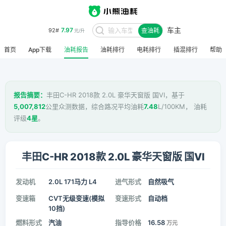
车主
7.97
92#
查油耗
元/升
首页
App下载
油耗报告
油耗排行
电耗排行
插混排行
帮助
报告摘要：
丰田C-HR 2018款 2.0L 豪华天窗版 国VI，基于
5,007,812
公里众测数据，综合路况平均油耗
7.48
L/100KM， 油耗
评级
4星
。
丰田C-HR 2018款 2.0L 豪华天窗版 国VI
发动机
2.0L 171马力 L4
进气形式
自然吸气
变速箱
CVT无级变速(模拟
变速形式
自动档
10挡)
燃料形式
汽油
指导价格
16.58
万元