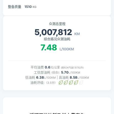
整备质量
1510
KG
众测总里程
5,007,812
KM
综合路况众测油耗
7.48
L/100KM
平均油费
0.6
元/公里
(按92#汽油7.97元/升)
工信部油耗
:
5.70
(综合)
L/100KM
低油耗
6.38
| 高油耗
8.58
L/100KM
L/100KM
油耗评级:
（3.5分）