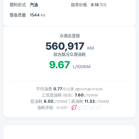
燃料形式
汽油
指导价格
9.18
万元
整备质量
1544
KG
众测总里程
560,917
KM
综合路况众测油耗
9.67
L/100KM
平均油费
0.77
元/公里
(按92#汽油7.97元/升)
工信部油耗
:
7.60
(综合)
L/100KM
低油耗
8.02
| 高油耗
11.32
L/100KM
L/100KM
油耗评级:
（0.9分）