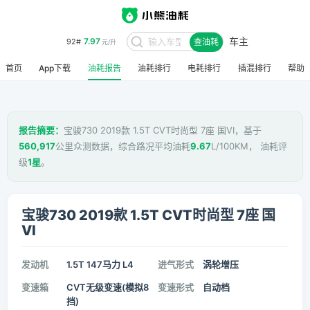
车主
7.97
92#
查油耗
元/升
首页
App下载
油耗报告
油耗排行
电耗排行
插混排行
帮助
报告摘要：
宝骏730 2019款 1.5T CVT时尚型 7座 国VI，基于
560,917
公里众测数据，综合路况平均油耗
9.67
L/100KM， 油耗评
级
1星
。
宝骏730 2019款 1.5T CVT时尚型 7座 国
VI
发动机
1.5T 147马力 L4
进气形式
涡轮增压
变速箱
CVT无级变速(模拟8
变速形式
自动档
挡)