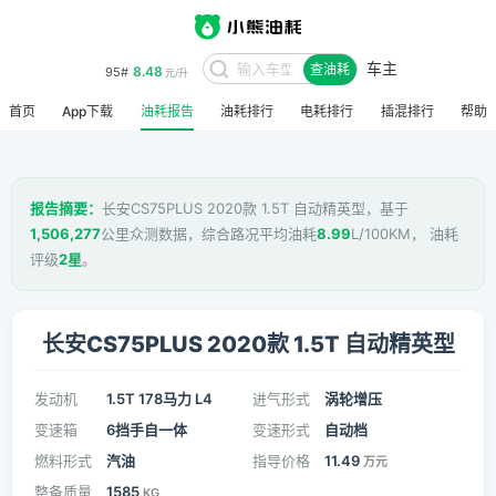
车主
8.48
95#
查油耗
元/升
首页
App下载
油耗报告
油耗排行
电耗排行
插混排行
帮助
报告摘要：
长安CS75PLUS 2020款 1.5T 自动精英型，基于
1,506,277
公里众测数据，综合路况平均油耗
8.99
L/100KM， 油耗
评级
2星
。
长安CS75PLUS 2020款 1.5T 自动精英型
发动机
1.5T 178马力 L4
进气形式
涡轮增压
变速箱
6挡手自一体
变速形式
自动档
燃料形式
汽油
指导价格
11.49
万元
整备质量
1585
KG