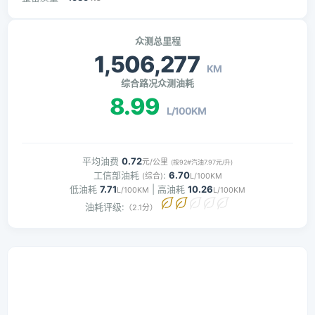
众测总里程
1,506,277
KM
综合路况众测油耗
8.99
L/100KM
平均油费
0.72
元/公里
(按92#汽油7.97元/升)
工信部油耗
:
6.70
(综合)
L/100KM
低油耗
7.71
| 高油耗
10.26
L/100KM
L/100KM
油耗评级:
（2.1分）