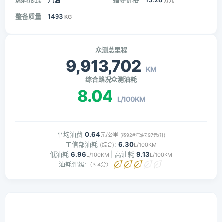
燃料形式
汽油
指导价格
15.28
万元
整备质量
1493
KG
众测总里程
9,913,702
KM
综合路况众测油耗
8.04
L/100KM
平均油费
0.64
元/公里
(按92#汽油7.97元/升)
工信部油耗
:
6.30
(综合)
L/100KM
低油耗
6.96
| 高油耗
9.13
L/100KM
L/100KM
油耗评级:
（3.4分）