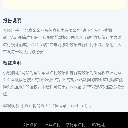
报告说明
本报告基于"北京么么互联信息技术有限公司"旗下产品"小熊油
耗"™App的车主用户上传的原始数据，由么么互联™依据统计学方法
进行统计而成。么么互联™并未对原始数据进行任何修改。感谢广大
车友每一次认真的记录！
权益声明
小熊油耗™网站的车型车系油耗数据和排行榜数据的所有权益归北京
么么互联信息技术有限公司所有。所有对本站数据的商业应用均应获
得么么互联™的授权。未经许可使用，么么互联™有权追究相应侵权责
任。
客服联系"小熊油耗的熊大"（微信号：xxnh-xd）。
今日油价
汽车油耗
摩托车油耗
EV电耗