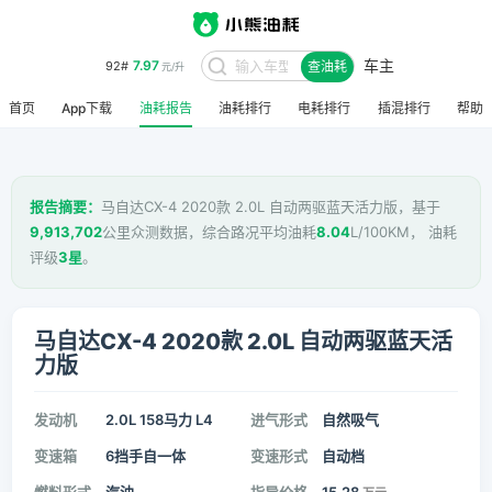
车主
7.97
92#
查油耗
元/升
首页
App下载
油耗报告
油耗排行
电耗排行
插混排行
帮助
报告摘要：
马自达CX-4 2020款 2.0L 自动两驱蓝天活力版，基于
9,913,702
公里众测数据，综合路况平均油耗
8.04
L/100KM， 油耗
评级
3星
。
马自达CX-4 2020款 2.0L 自动两驱蓝天活
力版
发动机
2.0L 158马力 L4
进气形式
自然吸气
变速箱
6挡手自一体
变速形式
自动档