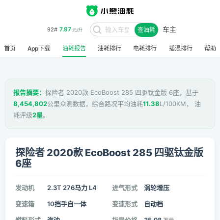
车主
7.97
92#
查油耗
元/升
首页
App下载
油耗报告
油耗排行
电耗排行
插混排行
帮助
报告摘要：
探险者 2020款 EcoBoost 285 四驱钛金版 6座，基于
8,454,802
公里众测数据，综合路况平均油耗
11.38
L/100KM， 油
耗评级
2星
。
探险者 2020款 EcoBoost 285 四驱钛金版
6座
发动机
2.3T 276马力 L4
进气形式
涡轮增压
变速箱
10挡手自一体
变速形式
自动档