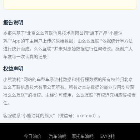
报告说明
本报告基于"北京么么互联信息技术有限公司"旗下产品"小熊油
耗"™App的车主用户上传的原始数据，由么么互联™依据统计学方法
进行统计而成。么么互联™并未对原始数据进行任何修改。感谢广大
车友每一次认真的记录！
权益声明
小熊油耗™网站的车型车系油耗数据和排行榜数据的所有权益归北京
么么互联信息技术有限公司所有。所有对本站数据的商业应用均应获
得么么互联™的授权。未经许可使用，么么互联™有权追究相应侵权责
任。
客服联系"小熊油耗的熊大"（微信号：xxnh-xd）。
今日油价
汽车油耗
摩托车油耗
EV电耗