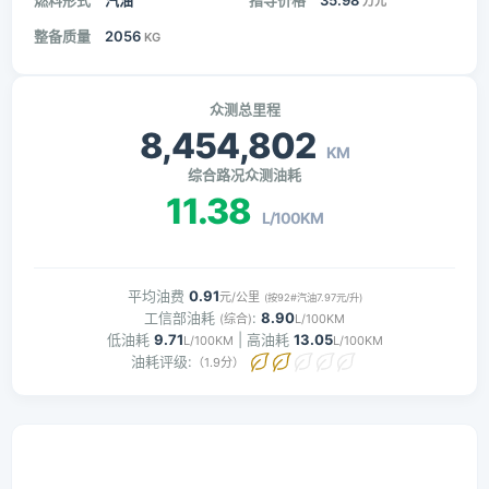
燃料形式
汽油
指导价格
35.98
万元
整备质量
2056
KG
众测总里程
8,454,802
KM
综合路况众测油耗
11.38
L/100KM
平均油费
0.91
元/公里
(按92#汽油7.97元/升)
工信部油耗
:
8.90
(综合)
L/100KM
低油耗
9.71
| 高油耗
13.05
L/100KM
L/100KM
油耗评级:
（1.9分）