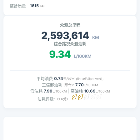
整备质量
1615
KG
众测总里程
2,593,614
KM
综合路况众测油耗
9.34
L/100KM
平均油费
0.74
元/公里
(按92#汽油7.97元/升)
工信部油耗
:
7.70
(综合)
L/100KM
低油耗
7.99
| 高油耗
10.69
L/100KM
L/100KM
油耗评级:
（1.6分）