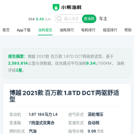
车主
8.48
95#
查油耗
元/升
首页
App下载
油耗报告
油耗排行
电耗排行
插混排行
帮助
报告摘要：
博越 2021款 百万款 1.8TD DCT两驱舒适型，基于
2,593,614
公里众测数据，综合路况平均油耗
9.34
L/100KM， 油耗
评级
2星
。
博越 2021款 百万款 1.8TD DCT两驱舒适
型
发动机
1.8T 184马力 L4
进气形式
涡轮增压
变速箱
7挡湿式双离合
变速形式
自动档
燃料形式
汽油
指导价格
9.98
万元