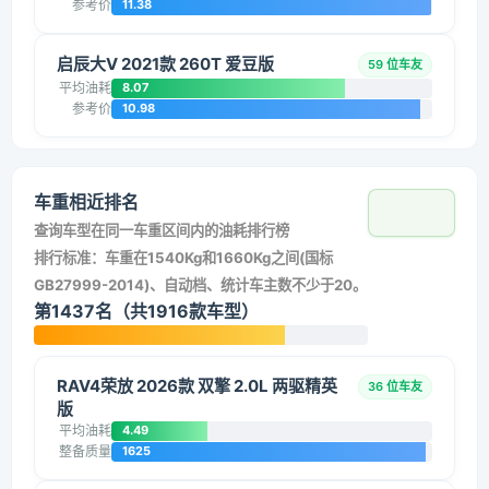
参考价
11.38
启辰大V 2021款 260T 爱豆版
59 位车友
平均油耗
8.07
参考价
10.98
车重相近排名
查询车型在同一车重区间内的油耗排行榜
排行标准：车重在1540Kg和1660Kg之间(国标
GB27999-2014)、自动档、统计车主数不少于20。
第1437名（共1916款车型）
RAV4荣放 2026款 双擎 2.0L 两驱精英
36 位车友
版
平均油耗
4.49
整备质量
1625