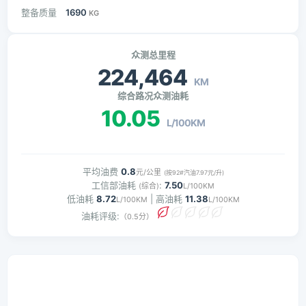
整备质量
1690
KG
众测总里程
224,464
KM
综合路况众测油耗
10.05
L/100KM
平均油费
0.8
元/公里
(按92#汽油7.97元/升)
工信部油耗
:
7.50
(综合)
L/100KM
低油耗
8.72
| 高油耗
11.38
L/100KM
L/100KM
油耗评级:
（0.5分）