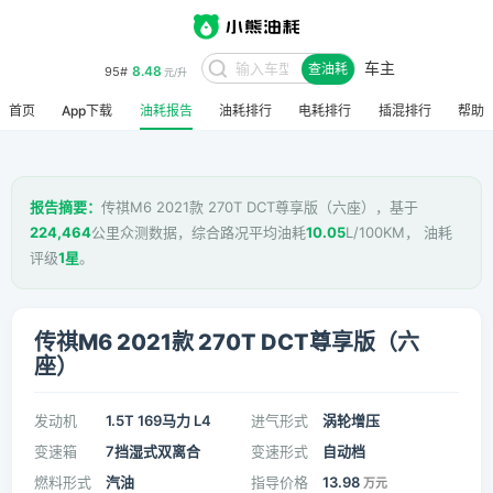
车主
8.48
95#
查油耗
元/升
首页
App下载
油耗报告
油耗排行
电耗排行
插混排行
帮助
报告摘要：
传祺M6 2021款 270T DCT尊享版（六座），基于
224,464
公里众测数据，综合路况平均油耗
10.05
L/100KM， 油耗
评级
1星
。
传祺M6 2021款 270T DCT尊享版（六
座）
发动机
1.5T 169马力 L4
进气形式
涡轮增压
变速箱
7挡湿式双离合
变速形式
自动档
燃料形式
汽油
指导价格
13.98
万元