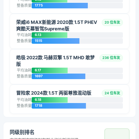
整备质量
1775
荣威i6 MAX新能源 2020款 1.5T PHEV
20 位车友
爽酷天幕智驾Supreme版
平均油耗
6.13
整备质量
1515
皓极 2022款 马赫双擎 1.5T MHD 敢梦
236 位车友
版
平均油耗
6.17
整备质量
1697
冒险家 2024款 1.5T 两驱尊雅混动版
24 位车友
平均油耗
6.18
整备质量
1718
同级别排名