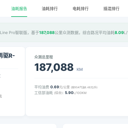
油耗报告
油耗排行
电耗排行
插混排行
-Line Pro智联版，基于
187,088
公里众测数据，综合路况平均油耗
8.09
L
两驱R-
众测总里程
187,088
KM
压
平均油费
0.69
元/公里
(按95#汽油8.48元/升)
工信部油耗
:
5.90
(综合)
L/100KM
元