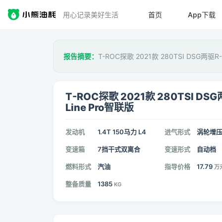
用心记录美好生活
首页
App下载
报告摘要：
T-ROC探歌 2021款 280TSI DSG两驱R
T-ROC探歌 2021款 280TSI DSG
Line Pro智联版
发动机
1.4T 150马力 L4
进气形式
涡轮增
变速箱
7挡干式双离合
变速形式
自动档
燃料形式
汽油
指导价格
17.79
万
整备质量
1385
KG