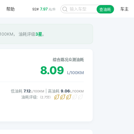
帮助
车主
7.97
92#
查油耗
元/升
/100KM， 油耗评级
3星
。
综合路况众测油耗
8.09
L/100KM
低油耗
7.12
| 高油耗
9.06
L/100KM
L/100KM
油耗评级:
（2.7分）