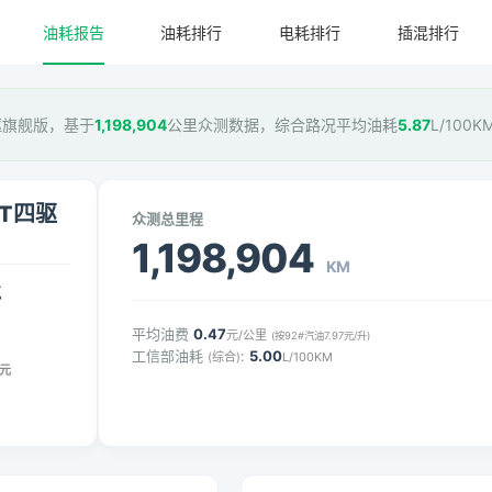
油耗报告
油耗排行
电耗排行
插混排行
T四驱旗舰版，基于
1,198,904
公里众测数据，综合路况平均油耗
5.87
L/100
VT四驱
众测总里程
1,198,904
KM
气
平均油费
0.47
元/公里
(按92#汽油7.97元/升)
工信部油耗
:
5.00
(综合)
L/100KM
元