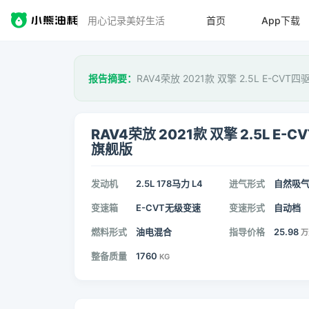
用心记录美好生活
首页
App下载
报告摘要：
RAV4荣放 2021款 双擎 2.5L E-CV
RAV4荣放 2021款 双擎 2.5L E-C
旗舰版
发动机
2.5L 178马力 L4
进气形式
自然吸
变速箱
E-CVT无级变速
变速形式
自动档
燃料形式
油电混合
指导价格
25.98
万
整备质量
1760
KG