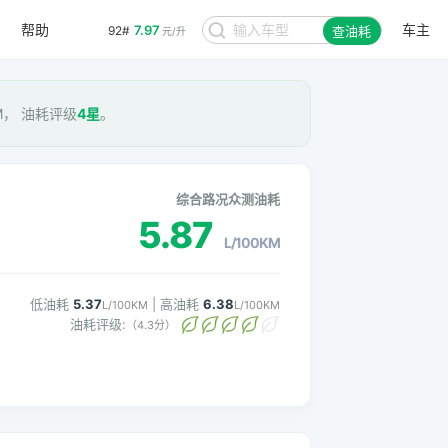
帮助
车主
7.97
92#
查油耗
元/升
KM， 油耗评级
4星
。
综合路况众测油耗
5.87
L/100KM
低油耗
5.37
| 高油耗
6.38
L/100KM
L/100KM
油耗评级:
（4.3分）