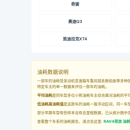
奇骏
奥迪Q3
凯迪拉克XT4
油耗数据说明
一部车的油耗受发动机变速箱车重风阻系数轮胎等多种
特定车主的单一数据来评估一款车的油耗。
平均油耗
是同车型多位小熊油耗车主综合路况油耗的平
低油耗高油耗值
是这款车的油耗一般浮动区间，同一车型
部分早期车型有些样本没有总里程数据，已从统计图中
查看整个车系的油耗报告，请点击这里:
RAV4荣放 油