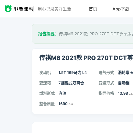
用心记录美好生活
首页
App下载
报告摘要：
传祺M6 2021款 PRO 270T DCT尊享
传祺M6 2021款 PRO 270T DCT
发动机
1.5T 169马力 L4
进气形式
涡轮增
变速箱
7挡湿式双离合
变速形式
自动档
燃料形式
汽油
指导价格
13.98
万
整备质量
1690
KG