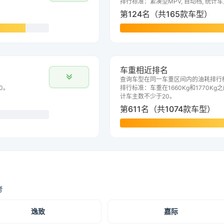
排行标准：紧凑型MPV, 自动档, 统计
第124名（共165款车型）
车重相近排名
查询车型在同一车重区间内的油耗排行
0。
排行标准：车重在1660Kg和1770Kg之
计车主数不少于20。
第611名（共1074款车型）
考
逸致
嘉际