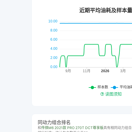
读图须知
同动力组合排名
和
传祺M6 2021款 PRO 270T DCT尊享版
具有相同动力组合