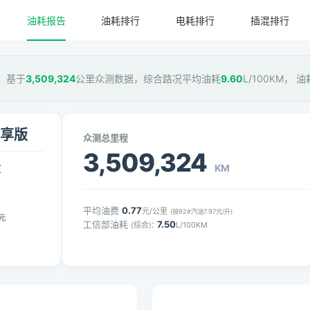
油耗报告
油耗排行
电耗排行
插混排行
版，基于
3,509,324
公里众测数据，综合路况平均油耗
9.60
L/100KM， 
尊享版
众测总里程
3,509,324
KM
压
平均油费
0.77
元/公里
(按92#汽油7.97元/升)
元
工信部油耗
:
7.50
(综合)
L/100KM