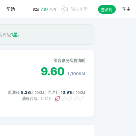
帮助
车主
7.97
92#
查油耗
元/升
油耗评级
1星
。
综合路况众测油耗
9.60
L/100KM
低油耗
8.28
| 高油耗
10.91
L/100KM
L/100KM
油耗评级:
（1.3分）