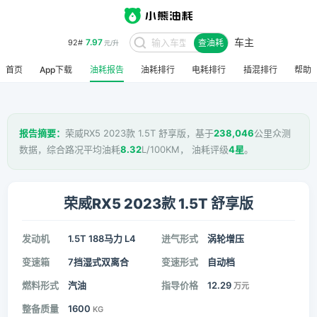
7.97
92#
元/升
车主
查油耗
8.48
95#
元/升
首页
App下载
油耗报告
油耗排行
电耗排行
插混排行
帮助
报告摘要：
荣威RX5 2023款 1.5T 舒享版，基于
238,046
公里众测
数据，综合路况平均油耗
8.32
L/100KM， 油耗评级
4星
。
荣威RX5 2023款 1.5T 舒享版
发动机
1.5T 188马力 L4
进气形式
涡轮增压
变速箱
7挡湿式双离合
变速形式
自动档
燃料形式
汽油
指导价格
12.29
万元
整备质量
1600
KG