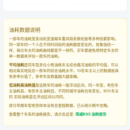
油耗数据说明
一部车的油耗受发动机变速箱车重风阻系数轮胎等多种因素影响。
同一部车同一个人在不同时间段的油耗都是变化的，就象指纹一
样，每位车主的油耗曲线都是不一样的，买车要避免用特定车主的
单一数据来评估一款车的油耗。
平均油耗
是同车型多位小熊油耗车主综合路况油耗的平均值，可以
相对真实地反应一款车的综合油耗水平。10名车主以上的数据就具
有参考价值了，参考车友数量越大越准确。
低油耗高油耗值
是这款车的油耗一般浮动区间，同一车型，有些车
主油耗高，有些车主油耗低，不同的城市油耗也有变化，80%车主
的 实际油耗是在浮动区间以内的。
部分早期车型有些样本没有总里程数据，已从统计图中忽略。
查看整个车系的油耗报告，请点击这里:
荣威RX5 油耗报告