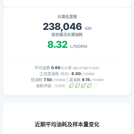
众测总里程
238,046
KM
综合路况众测油耗
8.32
L/100KM
平均油费
0.66
元/公里
(按92#汽油7.97元/升)
工信部油耗
:
6.00
(综合)
L/100KM
低油耗
7.50
| 高油耗
9.15
L/100KM
L/100KM
油耗评级:
（3.8分）