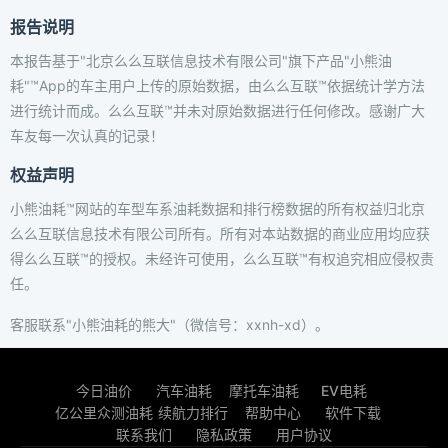
报告说明
本报告基于"北京么么互联信息技术有限公司"旗下产品"小熊油
耗"™App的车主用户上传的原始数据，由么么互联™依据统计学方法
进行统计而成。么么互联™并未对原始数据进行任何修改。感谢广大
车友每一次认真的记录！
权益声明
小熊油耗™网站的车型车系油耗数据和排行榜数据的所有权益归北京
么么互联信息技术有限公司所有。所有对本站数据的商业应用均应获
得么么互联™的授权。未经许可使用，么么互联™有权追究相应侵权责
任。
客服联系"小熊油耗的熊大"（微信号：xxnh-xd）。
今日油价
汽车油耗
摩托车油耗
EV电耗
亿公里众测油耗
续航力排行
帮助中心
软件下载
联系我们
隐私政策
用户协议