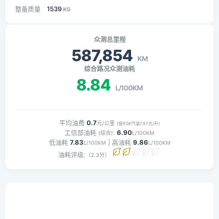
整备质量
1539
KG
众测总里程
587,854
KM
综合路况众测油耗
8.84
L/100KM
平均油费
0.7
元/公里
(按92#汽油7.97元/升)
工信部油耗
:
6.90
(综合)
L/100KM
低油耗
7.83
| 高油耗
9.86
L/100KM
L/100KM
油耗评级:
（2.3分）