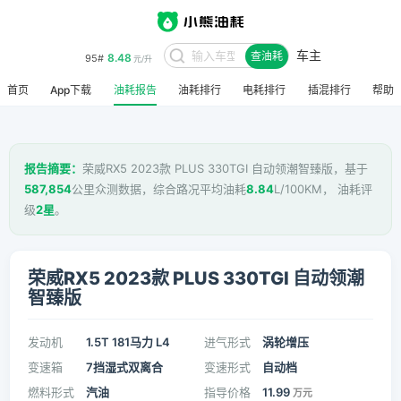
车主
8.48
95#
查油耗
元/升
首页
App下载
油耗报告
油耗排行
电耗排行
插混排行
帮助
报告摘要：
荣威RX5 2023款 PLUS 330TGI 自动领潮智臻版，基于
587,854
公里众测数据，综合路况平均油耗
8.84
L/100KM， 油耗评
级
2星
。
荣威RX5 2023款 PLUS 330TGI 自动领潮
智臻版
发动机
1.5T 181马力 L4
进气形式
涡轮增压
变速箱
7挡湿式双离合
变速形式
自动档
燃料形式
汽油
指导价格
11.99
万元