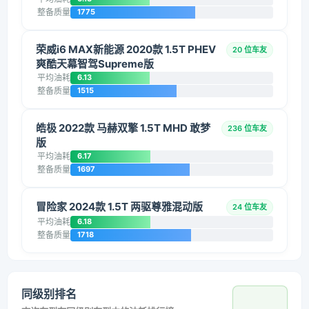
整备质量
1775
荣威i6 MAX新能源 2020款 1.5T PHEV
20 位车友
爽酷天幕智驾Supreme版
平均油耗
6.13
整备质量
1515
皓极 2022款 马赫双擎 1.5T MHD 敢梦
236 位车友
版
平均油耗
6.17
整备质量
1697
冒险家 2024款 1.5T 两驱尊雅混动版
24 位车友
平均油耗
6.18
整备质量
1718
同级别排名