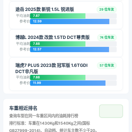
途岳 2025款 新锐 1.5L 锐进版
29 位车友
平均油耗
7.87
参考价
12.59
博越L 2024款 改款 1.5TD DCT尊贵版
74 位车友
平均油耗
7.88
参考价
12.57
瑞虎7 PLUS 2023款 冠军版 1.6TGDI
57 位车友
DCT非凡版
平均油耗
7.88
参考价
11.99
车重相近排名
查询车型在同一车重区间内的油耗排行榜
排行标准：车重在1430Kg和1540Kg之间(国标
GB27999-2014)、自动档、统计车主数不少于20。