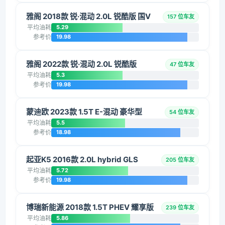
雅阁 2018款 锐·混动 2.0L 锐酷版 国V
157 位车友
平均油耗
5.29
参考价
19.98
雅阁 2022款 锐·混动 2.0L 锐酷版
47 位车友
平均油耗
5.3
参考价
19.98
蒙迪欧 2023款 1.5T E-混动 豪华型
54 位车友
平均油耗
5.5
参考价
18.98
起亚K5 2016款 2.0L hybrid GLS
205 位车友
平均油耗
5.72
参考价
19.98
博瑞新能源 2018款 1.5T PHEV 耀享版
239 位车友
平均油耗
5.86