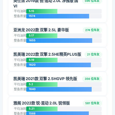
英仕派 2019款 锐·混动 2.0L 净雅版 国
596 位车友
VI
平均油耗
5.15
整备质量
1574
亚洲龙 2022款 双擎 2.5L 豪华版
274 位车友
平均油耗
5.17
整备质量
1655
凯美瑞 2022款 双擎 2.5HE精英PLUS版
21 位车友
平均油耗
5.19
整备质量
1620
凯美瑞 2021款 双擎 2.5HGVP 领先版
356 位车友
平均油耗
5.2
整备质量
1640
雅阁 2022款 锐·混动 2.0L 锐领版
581 位车友
平均油耗
5.21
整备质量
1568