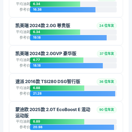
平均油耗
6.34
参考价
16.38
凯美瑞 2024款 2.0G 尊贵版
24 位车友
平均油耗
6.34
参考价
19.18
凯美瑞 2024款 2.0GVP 豪华版
37 位车友
平均油耗
6.77
参考价
18.18
速派 2016款 TSI280 DSG智行版
36 位车友
平均油耗
6.88
参考价
21.28
蒙迪欧 2025款 2.0T EcoBoost E 混动
90 位车友
运动版
平均油耗
6.89
参考价
20.98