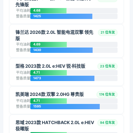
先锋版
平均油耗
4.68
整备质量
1425
锋兰达 2026款 2.0L 智能电混双擎 领先
21 位车友
版
平均油耗
4.69
整备质量
1430
型格 2023款 2.0L e:HEV 锐·科技版
23 位车友
平均油耗
4.71
整备质量
1473
凯美瑞 2024款 双擎 2.0HG 尊贵版
174 位车友
平均油耗
4.71
整备质量
1595
思域 2023款 HATCHBACK 2.0L e:HEV
94 位车友
极曜版