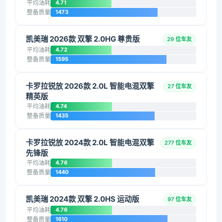
平均油耗
4.71
整备质量
1473
凯美瑞 2026款 双擎 2.0HG 尊贵版
29 位车友
平均油耗
4.72
整备质量
1595
卡罗拉锐放 2026款 2.0L 智能电混双擎
27 位车友
精英版
平均油耗
4.74
整备质量
1435
卡罗拉锐放 2024款 2.0L 智能电混双擎
277 位车友
先锋版
平均油耗
4.76
整备质量
1440
凯美瑞 2024款 双擎 2.0HS 运动版
97 位车友
平均油耗
4.76
整备质量
1610