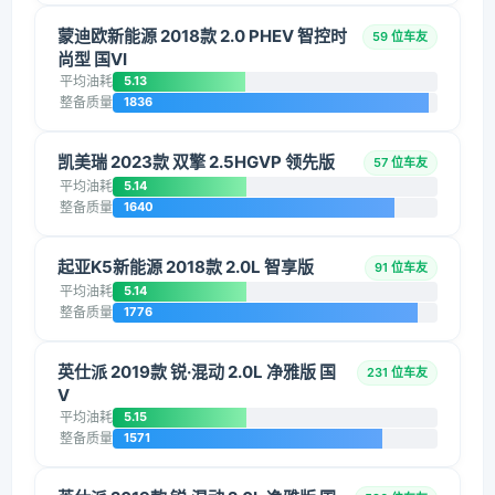
蒙迪欧新能源 2018款 2.0 PHEV 智控时
59 位车友
尚型 国VI
平均油耗
5.13
整备质量
1836
凯美瑞 2023款 双擎 2.5HGVP 领先版
57 位车友
平均油耗
5.14
整备质量
1640
起亚K5新能源 2018款 2.0L 智享版
91 位车友
平均油耗
5.14
整备质量
1776
英仕派 2019款 锐·混动 2.0L 净雅版 国
231 位车友
V
平均油耗
5.15
整备质量
1571