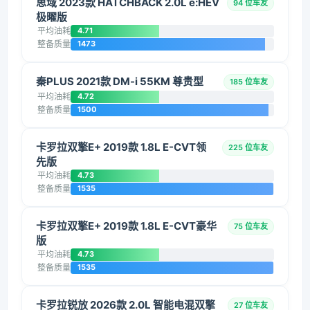
思域 2023款 HATCHBACK 2.0L e:HEV
94 位车友
极曜版
平均油耗
4.71
整备质量
1473
秦PLUS 2021款 DM-i 55KM 尊贵型
185 位车友
平均油耗
4.72
整备质量
1500
卡罗拉双擎E+ 2019款 1.8L E-CVT领
225 位车友
先版
平均油耗
4.73
整备质量
1535
卡罗拉双擎E+ 2019款 1.8L E-CVT豪华
75 位车友
版
平均油耗
4.73
整备质量
1535
卡罗拉锐放 2026款 2.0L 智能电混双擎
27 位车友