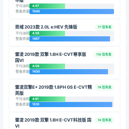
华版
平均油耗
4.57
整备质量
1540
思域 2023款 2.0L e:HEV 先锋版
77 位车友
平均油耗
4.59
整备质量
1467
雷凌 2019款 双擎 1.8H E-CVT尊享版
118 位车友
国VI
平均油耗
4.59
整备质量
1430
雷凌双擎E+ 2019款 1.8PH GS E-CVT精
74 位车友
英版
平均油耗
4.61
整备质量
1510
雷凌 2019款 双擎 1.8H E-CVT科技版 国
74 位车友
VI