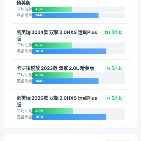
精英版
平均油耗
4.87
整备质量
1440
凯美瑞 2024款 双擎 2.0HXS 运动Plus
133 位车友
版
平均油耗
4.87
整备质量
1610
卡罗拉锐放 2023款 双擎 2.0L 精英版
72 位车友
平均油耗
4.98
整备质量
1440
凯美瑞 2026款 双擎 2.0HXS 运动Plus
72 位车友
版
平均油耗
4.99
整备质量
1610