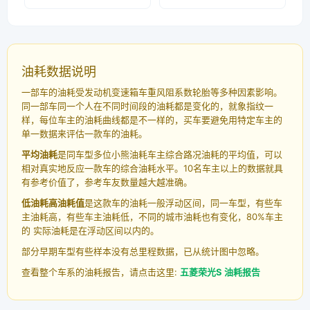
油耗数据说明
一部车的油耗受发动机变速箱车重风阻系数轮胎等多种因素影响。
同一部车同一个人在不同时间段的油耗都是变化的，就象指纹一
样，每位车主的油耗曲线都是不一样的，买车要避免用特定车主的
单一数据来评估一款车的油耗。
平均油耗
是同车型多位小熊油耗车主综合路况油耗的平均值，可以
相对真实地反应一款车的综合油耗水平。10名车主以上的数据就具
有参考价值了，参考车友数量越大越准确。
低油耗高油耗值
是这款车的油耗一般浮动区间，同一车型，有些车
主油耗高，有些车主油耗低，不同的城市油耗也有变化，80%车主
的 实际油耗是在浮动区间以内的。
部分早期车型有些样本没有总里程数据，已从统计图中忽略。
查看整个车系的油耗报告，请点击这里:
五菱荣光S 油耗报告