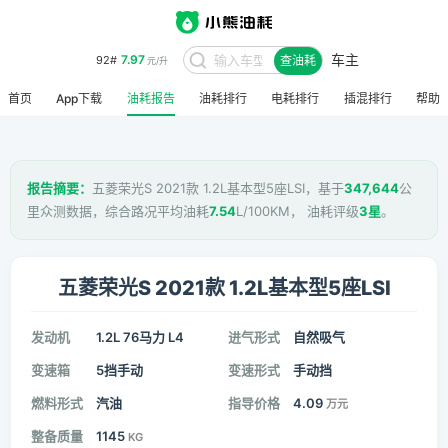
车主
7.97
92#
查油耗
元/升
首页
App下载
油耗报告
油耗排行
电耗排行
插混排行
帮助
报告摘要：
五菱荣光S 2021款 1.2L基本型5座LSI，基于
347,644
公
里众测数据，综合路况平均油耗
7.54
L/100KM， 油耗评级
3星
。
五菱荣光S 2021款 1.2L基本型5座LSI
发动机
1.2L 76马力 L4
进气形式
自然吸气
变速箱
5挡手动
变速形式
手动挡
燃料形式
汽油
指导价格
4.09
万元
整备质量
1145
KG