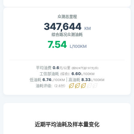
众测总里程
347,644
KM
综合路况众测油耗
7.54
L/100KM
平均油费
0.6
元/公里
(按92#汽油7.97元/升)
工信部油耗
:
6.60
(综合)
L/100KM
低油耗
6.74
| 高油耗
8.33
L/100KM
L/100KM
油耗评级:
（2.6分）