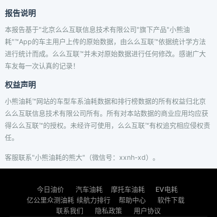
报告说明
本报告基于"北京么么互联信息技术有限公司"旗下产品"小熊油
耗"™App的车主用户上传的原始数据，由么么互联™依据统计学方法
进行统计而成。么么互联™并未对原始数据进行任何修改。感谢广大
车友每一次认真的记录！
权益声明
小熊油耗™网站的车型车系油耗数据和排行榜数据的所有权益归北京
么么互联信息技术有限公司所有。所有对本站数据的商业应用均应获
得么么互联™的授权。未经许可使用，么么互联™有权追究相应侵权责
任。
客服联系"小熊油耗的熊大"（微信号：xxnh-xd）。
今日油价
汽车油耗
摩托车油耗
EV电耗
亿公里众测油耗
续航力排行
帮助中心
软件下载
联系我们
隐私政策
用户协议