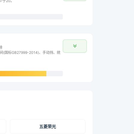
少于20。
榜
间(国标GB27999-2014)、手动挡、统
五菱荣光