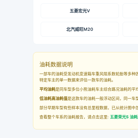
五菱宏光V
北汽威旺M20
油耗数据说明
一部车的油耗受发动机变速箱车重风阻系数轮胎等多种
特定车主的单一数据来评估一款车的油耗。
平均油耗
是同车型多位小熊油耗车主综合路况油耗的平
低油耗高油耗值
是这款车的油耗一般浮动区间，同一车型
部分早期车型有些样本没有总里程数据，已从统计图中
查看整个车系的油耗报告，请点击这里:
五菱荣光S 油