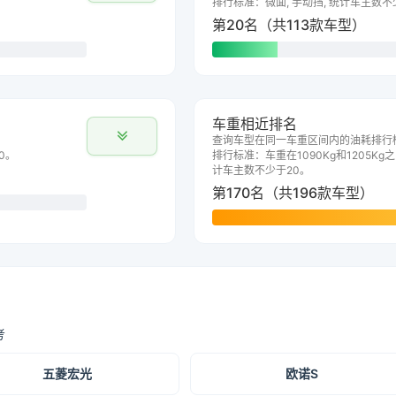
排行标准：微面, 手动挡, 统计车主数不
第20名（共113款车型）
车重相近排名
查询车型在同一车重区间内的油耗排行
0。
排行标准：车重在1090Kg和1205Kg之
计车主数不少于20。
第170名（共196款车型）
考
五菱宏光
欧诺S