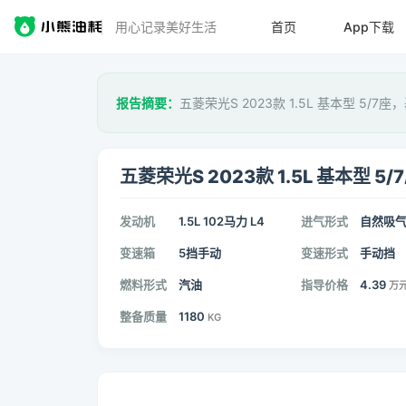
用心记录美好生活
首页
App下载
报告摘要：
五菱荣光S 2023款 1.5L 基本型 5/7座
五菱荣光S 2023款 1.5L 基本型 5/
发动机
1.5L 102马力 L4
进气形式
自然吸
变速箱
5挡手动
变速形式
手动挡
燃料形式
汽油
指导价格
4.39
万
整备质量
1180
KG