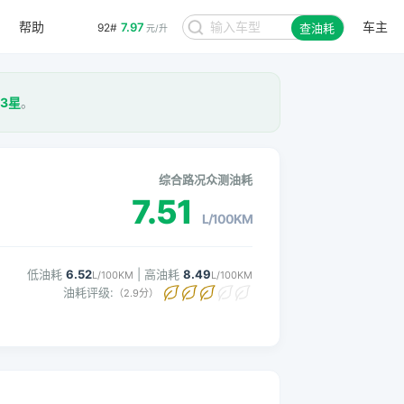
帮助
车主
7.97
92#
查油耗
元/升
3星
。
综合路况众测油耗
7.51
L/100KM
低油耗
6.52
| 高油耗
8.49
L/100KM
L/100KM
油耗评级:
（2.9分）