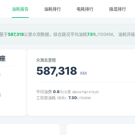
油耗报告
油耗排行
电耗排行
插混排行
，基于
587,318
公里众测数据，综合路况平均油耗
7.51
L/100KM， 油耗评级
7座
众测总里程
587,318
KM
气
平均油费
0.6
元/公里
(按92#汽油7.97元/升)
元
工信部油耗
:
7.30
(综合)
L/100KM