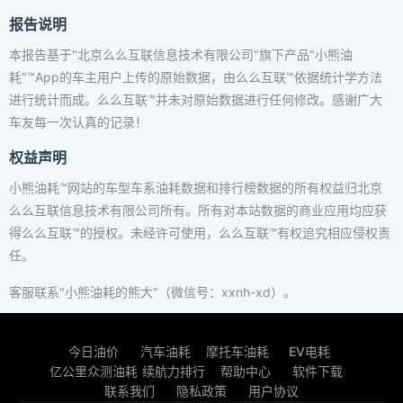
报告说明
本报告基于"北京么么互联信息技术有限公司"旗下产品"小熊油
耗"™App的车主用户上传的原始数据，由么么互联™依据统计学方法
进行统计而成。么么互联™并未对原始数据进行任何修改。感谢广大
车友每一次认真的记录！
权益声明
小熊油耗™网站的车型车系油耗数据和排行榜数据的所有权益归北京
么么互联信息技术有限公司所有。所有对本站数据的商业应用均应获
得么么互联™的授权。未经许可使用，么么互联™有权追究相应侵权责
任。
客服联系"小熊油耗的熊大"（微信号：xxnh-xd）。
今日油价
汽车油耗
摩托车油耗
EV电耗
亿公里众测油耗
续航力排行
帮助中心
软件下载
联系我们
隐私政策
用户协议