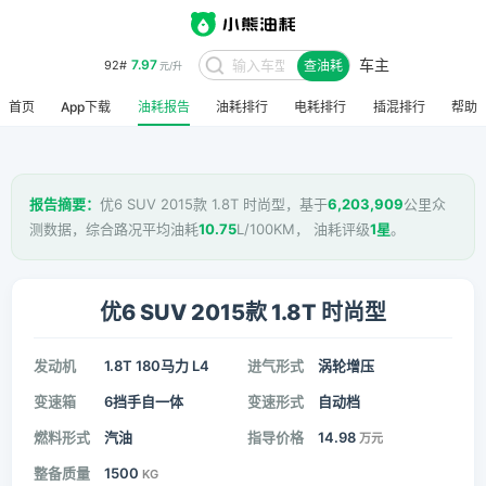
车主
7.97
92#
查油耗
元/升
首页
App下载
油耗报告
油耗排行
电耗排行
插混排行
帮助
报告摘要：
优6 SUV 2015款 1.8T 时尚型，基于
6,203,909
公里众
测数据，综合路况平均油耗
10.75
L/100KM， 油耗评级
1星
。
优6 SUV 2015款 1.8T 时尚型
发动机
1.8T 180马力 L4
进气形式
涡轮增压
变速箱
6挡手自一体
变速形式
自动档
燃料形式
汽油
指导价格
14.98
万元
整备质量
1500
KG