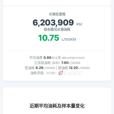
众测总里程
6,203,909
KM
综合路况众测油耗
10.75
L/100KM
平均油费
0.86
元/公里
(按92#汽油7.97元/升)
工信部油耗
:
7.90
(综合)
L/100KM
低油耗
9.29
| 高油耗
12.20
L/100KM
L/100KM
油耗评级:
（0.3分）