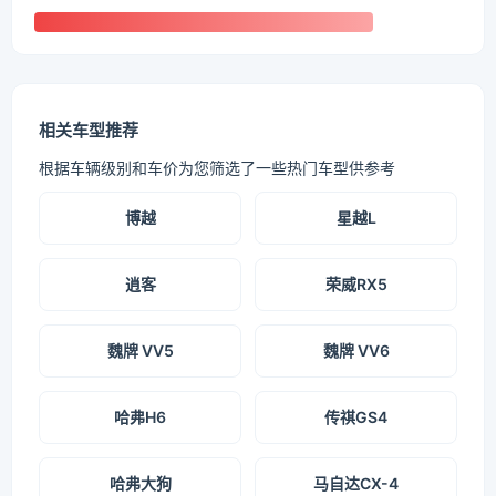
相关车型推荐
根据车辆级别和车价为您筛选了一些热门车型供参考
博越
星越L
逍客
荣威RX5
魏牌 VV5
魏牌 VV6
哈弗H6
传祺GS4
哈弗大狗
马自达CX-4