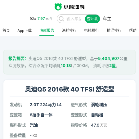
车主
7.97
92#
查油耗
元/升
首页
App下载
油耗报告
油耗排行
电耗排行
插混排行
帮助
报告摘要：
奥迪Q5 2016款 40 TFSI 舒适型，基于
5,404,907
公里
众测数据，综合路况平均油耗
10.18
L/100KM， 油耗评级
2星
。
奥迪Q5 2016款 40 TFSI 舒适型
发动机
2.0T 224马力 L4
进气形式
涡轮增压
变速箱
8挡手自一体
变速形式
自动档
燃料形式
汽油
指导价格
47.9
万元
整备质量
-
KG