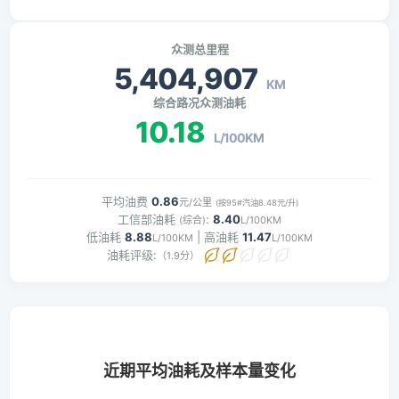
众测总里程
5,404,907
KM
综合路况众测油耗
10.18
L/100KM
平均油费
0.86
元/公里
(按95#汽油8.48元/升)
工信部油耗
:
8.40
(综合)
L/100KM
低油耗
8.88
| 高油耗
11.47
L/100KM
L/100KM
油耗评级:
（1.9分）