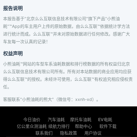
报告说明
本报告基于"北京么么互联信息技术有限公司"旗下产品"小熊油
耗"™App的车主用户上传的原始数据，由么么互联™依据统计学方法
进行统计而成。么么互联™并未对原始数据进行任何修改。感谢广大
车友每一次认真的记录！
权益声明
小熊油耗™网站的车型车系油耗数据和排行榜数据的所有权益归北京
么么互联信息技术有限公司所有。所有对本站数据的商业应用均应获
得么么互联™的授权。未经许可使用，么么互联™有权追究相应侵权责
任。
客服联系"小熊油耗的熊大"（微信号：xxnh-xd）。
今日油价
汽车油耗
摩托车油耗
EV电耗
亿公里众测油耗
续航力排行
帮助中心
软件下载
联系我们
隐私政策
用户协议