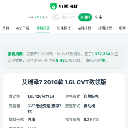
车主
7.97
92#
查油耗
元/升
首页
App下载
油耗报告
油耗排行
电耗排行
插混排行
帮助
报告摘要：
艾瑞泽7 2016款 1.6L CVT致领版，基于
1,372,364
公里
众测数据，综合路况平均油耗
8.48
L/100KM， 油耗评级
1星
。
艾瑞泽7 2016款 1.6L CVT致领版
发动机
1.6L 126马力 L4
进气形式
自然吸气
变速箱
CVT无级变速(模拟7
变速形式
自动档
挡)
燃料形式
汽油
指导价格
8.29
万元