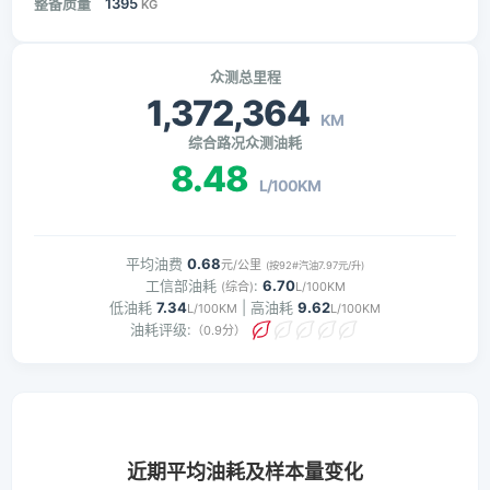
整备质量
1395
KG
众测总里程
1,372,364
KM
综合路况众测油耗
8.48
L/100KM
平均油费
0.68
元/公里
(按92#汽油7.97元/升)
工信部油耗
:
6.70
(综合)
L/100KM
低油耗
7.34
| 高油耗
9.62
L/100KM
L/100KM
油耗评级:
（0.9分）