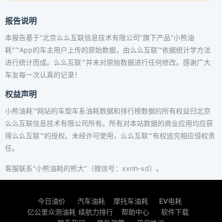
报告说明
本报告基于"北京么么互联信息技术有限公司"旗下产品"小熊油
耗"™App的车主用户上传的原始数据，由么么互联™依据统计学方法
进行统计而成。么么互联™并未对原始数据进行任何修改。感谢广大
车友每一次认真的记录！
权益声明
小熊油耗™网站的车型车系油耗数据和排行榜数据的所有权益归北京
么么互联信息技术有限公司所有。所有对本站数据的商业应用均应获
得么么互联™的授权。未经许可使用，么么互联™有权追究相应侵权责
任。
客服联系"小熊油耗的熊大"（微信号：xxnh-xd）。
今日油价
汽车油耗
摩托车油耗
EV电耗
亿公里众测油耗
续航力排行
帮助中心
软件下载