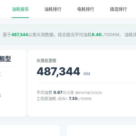
油耗报告
油耗排行
电耗排行
插混排行
型，基于
487,344
公里众测数据，综合路况平均油耗
8.46
L/100KM， 油耗
旗舰型
众测总里程
487,344
KM
压
平均油费
0.67
元/公里
(按92#汽油7.97元/升)
元
工信部油耗
:
7.30
(综合)
L/100KM