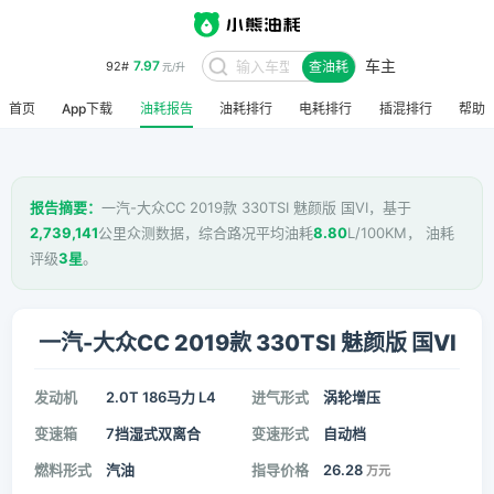
车主
7.97
92#
查油耗
元/升
首页
App下载
油耗报告
油耗排行
电耗排行
插混排行
帮助
报告摘要：
一汽-大众CC 2019款 330TSI 魅颜版 国VI，基于
2,739,141
公里众测数据，综合路况平均油耗
8.80
L/100KM， 油耗
评级
3星
。
一汽-大众CC 2019款 330TSI 魅颜版 国VI
发动机
2.0T 186马力 L4
进气形式
涡轮增压
变速箱
7挡湿式双离合
变速形式
自动档
燃料形式
汽油
指导价格
26.28
万元