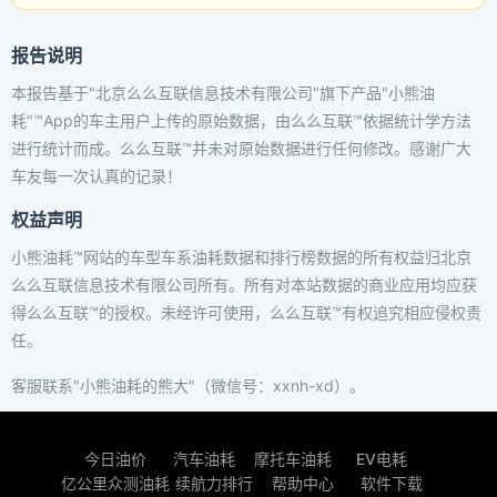
报告说明
本报告基于"北京么么互联信息技术有限公司"旗下产品"小熊油
耗"™App的车主用户上传的原始数据，由么么互联™依据统计学方法
进行统计而成。么么互联™并未对原始数据进行任何修改。感谢广大
车友每一次认真的记录！
权益声明
小熊油耗™网站的车型车系油耗数据和排行榜数据的所有权益归北京
么么互联信息技术有限公司所有。所有对本站数据的商业应用均应获
得么么互联™的授权。未经许可使用，么么互联™有权追究相应侵权责
任。
客服联系"小熊油耗的熊大"（微信号：xxnh-xd）。
今日油价
汽车油耗
摩托车油耗
EV电耗
亿公里众测油耗
续航力排行
帮助中心
软件下载