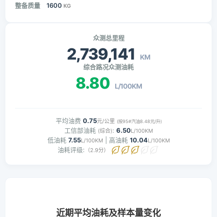
整备质量
1600
KG
众测总里程
2,739,141
KM
综合路况众测油耗
8.80
L/100KM
平均油费
0.75
元/公里
(按95#汽油8.48元/升)
工信部油耗
:
6.50
(综合)
L/100KM
低油耗
7.55
| 高油耗
10.04
L/100KM
L/100KM
油耗评级:
（2.9分）