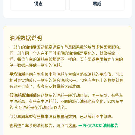
锐志
君威
油耗数据说明
一部车的油耗受发动机变速箱车重风阻系数轮胎等多种因素影响。
同一部车同一个人在不同时间段的油耗都是变化的，就象指纹一
样，每位车主的油耗曲线都是不一样的，买车要避免用特定车主的
单一数据来评估一款车的油耗。
平均油耗
是同车型多位小熊油耗车主综合路况油耗的平均值，可以
相对真实地反应一款车的综合油耗水平。10名车主以上的数据就具
有参考价值了，参考车友数量越大越准确。
低油耗高油耗值
是这款车的油耗一般浮动区间，同一车型，有些车
主油耗高，有些车主油耗低，不同的城市油耗也有变化，80%车主
的 实际油耗是在浮动区间以内的。
部分早期车型有些样本没有总里程数据，已从统计图中忽略。
查看整个车系的油耗报告，请点击这里:
一汽-大众CC 油耗报告