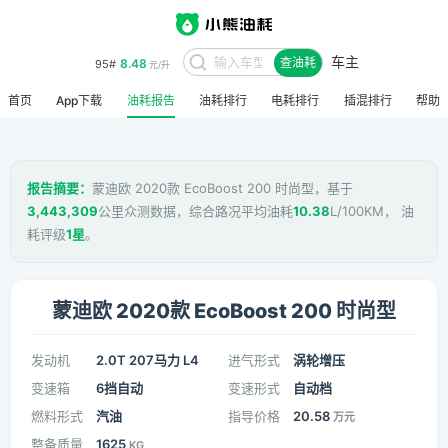
车主
8.48
95#
查油耗
元/升
首页
App下载
油耗报告
油耗排行
电耗排行
插混排行
帮助
报告摘要：
蒙迪欧 2020款 EcoBoost 200 时尚型，基于
3,443,309
公里众测数据，综合路况平均油耗
10.38
L/100KM， 油
耗评级
1星
。
蒙迪欧 2020款 EcoBoost 200 时尚型
发动机
2.0T 207马力 L4
进气形式
涡轮增压
变速箱
6挡自动
变速形式
自动档
燃料形式
汽油
指导价格
20.58
万元
整备质量
1625
KG