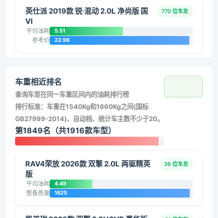
英仕派 2019款 锐·混动 2.0L 净尚版 国
770 位车友
VI
平均油耗
5.51
参考价
22.98
车重相近排名
查询车型在同一车重区间内的油耗排行榜
排行标准：车重在1540Kg和1660Kg之间(国标
GB27999-2014)、自动档、统计车主数不少于20。
第1849名（共1916款车型）
RAV4荣放 2026款 双擎 2.0L 两驱精英
36 位车友
版
平均油耗
4.49
整备质量
1625