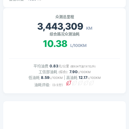
众测总里程
3,443,309
KM
综合路况众测油耗
10.38
L/100KM
平均油费
0.83
元/公里
(按92#汽油7.97元/升)
工信部油耗
:
7.90
(综合)
L/100KM
低油耗
8.59
| 高油耗
12.17
L/100KM
L/100KM
油耗评级:
（0.5分）