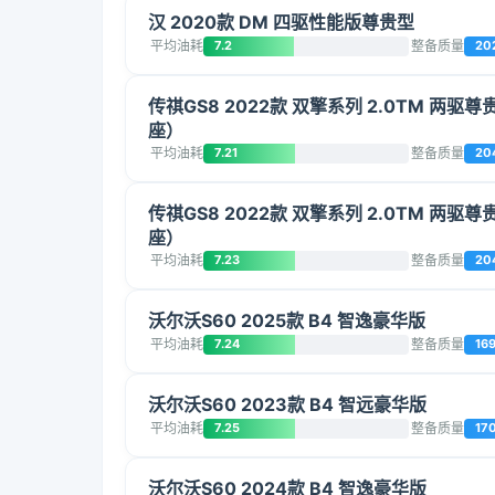
汉 2020款 DM 四驱性能版尊贵型
平均油耗
7.2
整备质量
20
传祺GS8 2022款 双擎系列 2.0TM 两驱尊
座）
平均油耗
7.21
整备质量
20
传祺GS8 2022款 双擎系列 2.0TM 两驱尊
座）
平均油耗
7.23
整备质量
20
沃尔沃S60 2025款 B4 智逸豪华版
平均油耗
7.24
整备质量
16
沃尔沃S60 2023款 B4 智远豪华版
平均油耗
7.25
整备质量
17
沃尔沃S60 2024款 B4 智逸豪华版