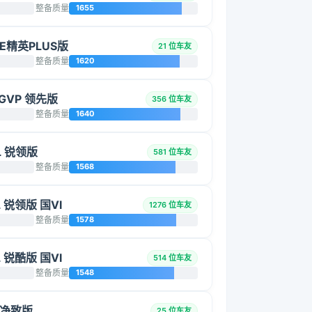
整备质量
1655
HE精英PLUS版
21 位车友
整备质量
1620
HGVP 领先版
356 位车友
整备质量
1640
L 锐领版
581 位车友
整备质量
1568
L 锐领版 国VI
1276 位车友
整备质量
1578
L 锐酷版 国VI
514 位车友
整备质量
1548
L 净致版
25 位车友