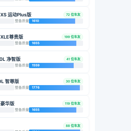
XS 运动Plus版
72 位车友
整备质量
1610
L XLE尊贵版
199 位车友
整备质量
1655
.0L 净智版
41 位车友
整备质量
1559
0L 智尊版
30 位车友
整备质量
1776
L 豪华版
119 位车友
整备质量
1655
88 位车友