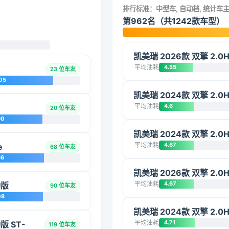
排行标准：中型车, 自动档, 统计车
第962名（共1242款车型）
凯美瑞 2026款 双擎 2.0
平均油耗
4.55
23 位车友
05
凯美瑞 2024款 双擎 2.0
平均油耗
4.6
20 位车友
90
凯美瑞 2024款 双擎 2.0
平均油耗
4.67
e
68 位车友
36
凯美瑞 2026款 双擎 2.0H
平均油耗
4.67
动版
90 位车友
08
凯美瑞 2024款 双擎 2.0
平均油耗
4.71
版 ST-
119 位车友