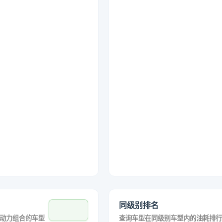
同级别排名
动力组合的车型
查询车型在同级别车型内的油耗排行