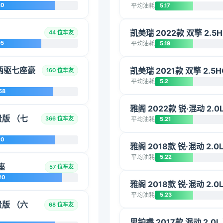
20
平均油耗
5.17
凯美瑞 2022款 双擎 2.5
44 位车友
95
平均油耗
5.19
混动两驱七座豪
凯美瑞 2021款 双擎 2.5
160 位车友
平均油耗
5.2
58
雅阁 2022款 锐·混动 2.0
贵版 （七
366 位车友
平均油耗
5.21
20
雅阁 2018款 锐·混动 2.0
平均油耗
5.22
六座
57 位车友
20
雅阁 2018款 锐·混动 2.0
平均油耗
5.23
贵版 （六
68 位车友
思铂睿 2017款 混动 2.0