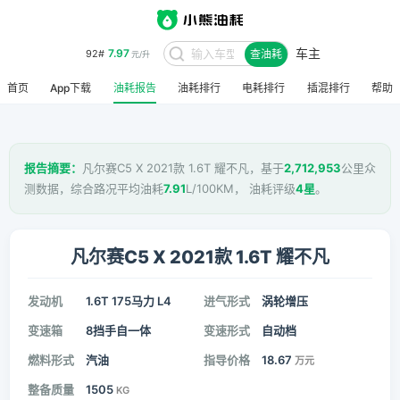
车主
7.97
92#
查油耗
元/升
首页
App下载
油耗报告
油耗排行
电耗排行
插混排行
帮助
报告摘要：
凡尔赛C5 X 2021款 1.6T 耀不凡，基于
2,712,953
公里众
测数据，综合路况平均油耗
7.91
L/100KM， 油耗评级
4星
。
凡尔赛C5 X 2021款 1.6T 耀不凡
发动机
1.6T 175马力 L4
进气形式
涡轮增压
变速箱
8挡手自一体
变速形式
自动档
燃料形式
汽油
指导价格
18.67
万元
整备质量
1505
KG