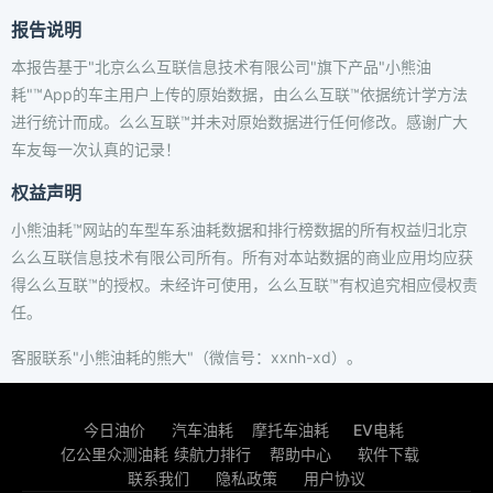
报告说明
本报告基于"北京么么互联信息技术有限公司"旗下产品"小熊油
耗"™App的车主用户上传的原始数据，由么么互联™依据统计学方法
进行统计而成。么么互联™并未对原始数据进行任何修改。感谢广大
车友每一次认真的记录！
权益声明
小熊油耗™网站的车型车系油耗数据和排行榜数据的所有权益归北京
么么互联信息技术有限公司所有。所有对本站数据的商业应用均应获
得么么互联™的授权。未经许可使用，么么互联™有权追究相应侵权责
任。
客服联系"小熊油耗的熊大"（微信号：xxnh-xd）。
今日油价
汽车油耗
摩托车油耗
EV电耗
亿公里众测油耗
续航力排行
帮助中心
软件下载
联系我们
隐私政策
用户协议