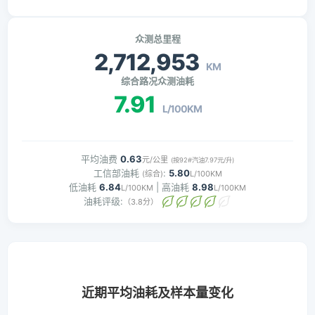
众测总里程
2,712,953
KM
综合路况众测油耗
7.91
L/100KM
平均油费
0.63
元/公里
(按92#汽油7.97元/升)
工信部油耗
:
5.80
(综合)
L/100KM
低油耗
6.84
| 高油耗
8.98
L/100KM
L/100KM
油耗评级:
（3.8分）