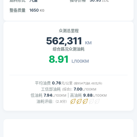
燃料形式
汽油
指导价格
30.93
万元
整备质量
1650
KG
众测总里程
562,311
KM
综合路况众测油耗
8.91
L/100KM
平均油费
0.76
元/公里
(按95#汽油8.48元/升)
工信部油耗
:
7.00
(综合)
L/100KM
低油耗
7.94
| 高油耗
9.88
L/100KM
L/100KM
油耗评级:
（2.9分）