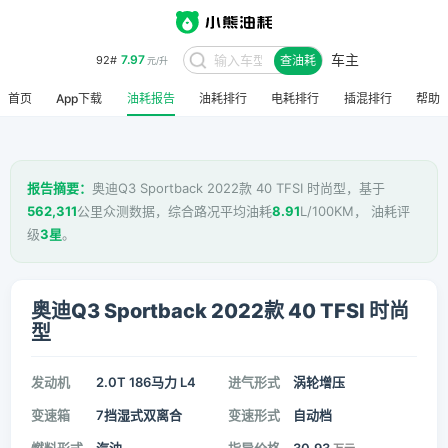
车主
7.97
92#
查油耗
元/升
首页
App下载
油耗报告
油耗排行
电耗排行
插混排行
帮助
报告摘要：
奥迪Q3 Sportback 2022款 40 TFSI 时尚型，基于
562,311
公里众测数据，综合路况平均油耗
8.91
L/100KM， 油耗评
级
3星
。
奥迪Q3 Sportback 2022款 40 TFSI 时尚
型
发动机
2.0T 186马力 L4
进气形式
涡轮增压
变速箱
7挡湿式双离合
变速形式
自动档